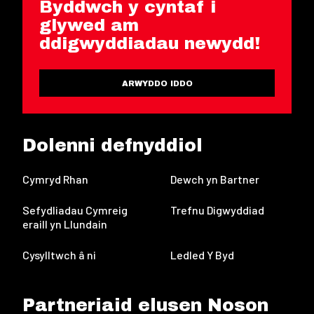
Byddwch y cyntaf i
glywed am
ddigwyddiadau newydd!
ARWYDDO IDDO
Dolenni defnyddiol
Cymryd Rhan
Dewch yn Bartner
Sefydliadau Cymreig
Trefnu Digwyddiad
eraill yn Llundain
Cysylltwch â ni
Ledled Y Byd
Partneriaid elusen Noson