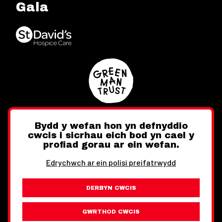
Gala
Bydd y wefan hon yn defnyddio
cwcis i sicrhau eich bod yn cael y
Twitter
Facebook
Instagram
profiad gorau ar ein wefan.
Edrychwch ar ein polisi preifatrwydd
DERBYN CWCIS
Ewch i'r Wefan Toward
Gwybodaeth Cyfreithiol
GWRTHOD CWCIS