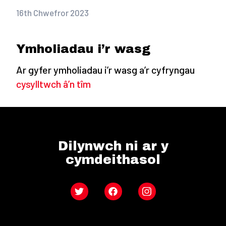
16th Chwefror 2023
Ymholiadau i’r wasg
Ar gyfer ymholiadau i’r wasg a’r cyfryngau
cysylltwch â’n tîm
Dilynwch ni ar y
cymdeithasol
Twitter
Facebook
Instagram