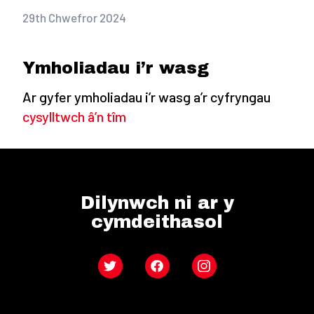
29th Chwefror 2024
Ymholiadau i’r wasg
Ar gyfer ymholiadau i’r wasg a’r cyfryngau
cysylltwch â’n tîm
Dilynwch ni ar y
cymdeithasol
Twitter
Facebook
Instagram