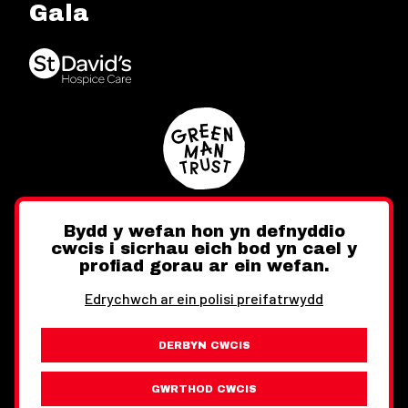
Gala
Bydd y wefan hon yn defnyddio
cwcis i sicrhau eich bod yn cael y
Twitter
Facebook
Instagram
profiad gorau ar ein wefan.
Edrychwch ar ein polisi preifatrwydd
DERBYN CWCIS
Ewch i'r Wefan Toward
Gwybodaeth Cyfreithiol
GWRTHOD CWCIS