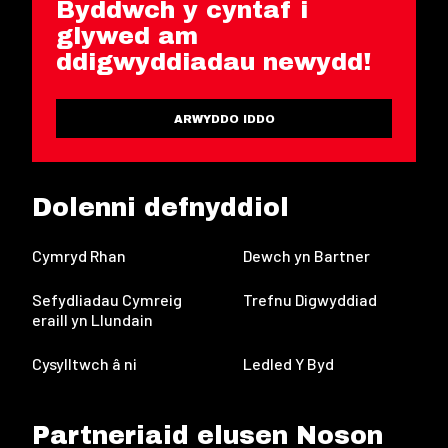
Byddwch y cyntaf i
glywed am
ddigwyddiadau newydd!
ARWYDDO IDDO
Dolenni defnyddiol
Cymryd Rhan
Dewch yn Bartner
Sefydliadau Cymreig
Trefnu Digwyddiad
eraill yn Llundain
Cysylltwch â ni
Ledled Y Byd
Partneriaid elusen Noson