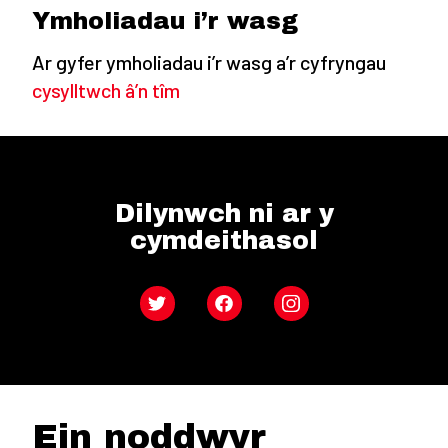
Ymholiadau i’r wasg
Ar gyfer ymholiadau i’r wasg a’r cyfryngau
cysylltwch â’n tîm
Dilynwch ni ar y
cymdeithasol
Twitter
Facebook
Instagram
Ein noddwyr