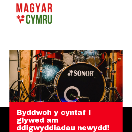
Byddwch y cyntaf i
glywed am
ddigwyddiadau newydd!