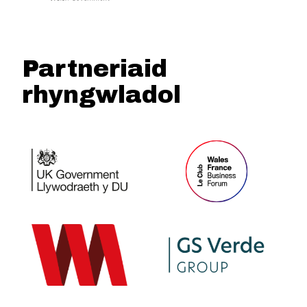
Partneriaid
rhyngwladol