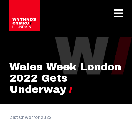
OPEN 
Wales Week London
2022 Gets
Underway
21st Chwefror 2022