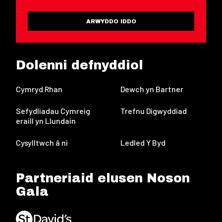
ARWYDDO IDDO
Dolenni defnyddiol
Cymryd Rhan
Dewch yn Bartner
Sefydliadau Cymreig
Trefnu Digwyddiad
eraill yn Llundain
Cysylltwch â ni
Ledled Y Byd
Partneriaid elusen Noson
Gala