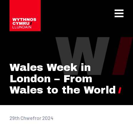
OPEN 
Wales Week in
London – From
Wales to the World
29th Chwefror 2024