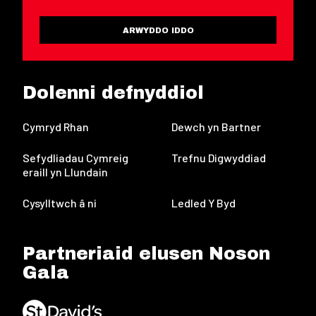
ARWYDDO IDDO
Dolenni defnyddiol
Cymryd Rhan
Dewch yn Bartner
Sefydliadau Cymreig
Trefnu Digwyddiad
eraill yn Llundain
Cysylltwch â ni
Ledled Y Byd
Partneriaid elusen Noson
Gala