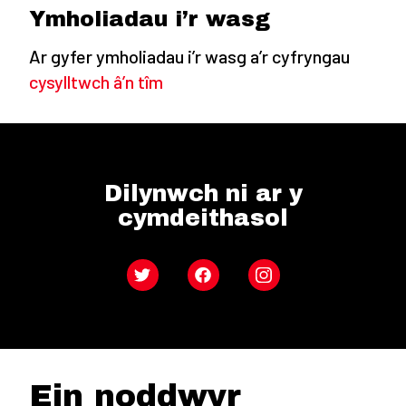
Ymholiadau i’r wasg
Ar gyfer ymholiadau i’r wasg a’r cyfryngau
cysylltwch â’n tîm
Dilynwch ni ar y
cymdeithasol
Twitter
Facebook
Instagram
Ein noddwyr