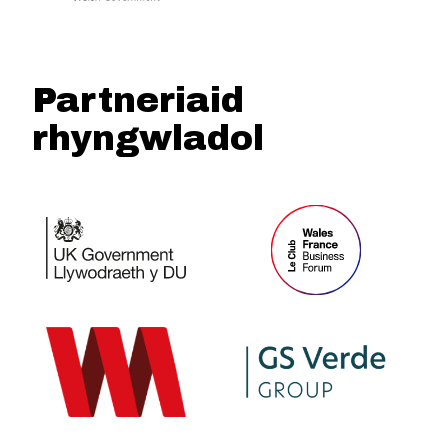
Partneriaid
rhyngwladol