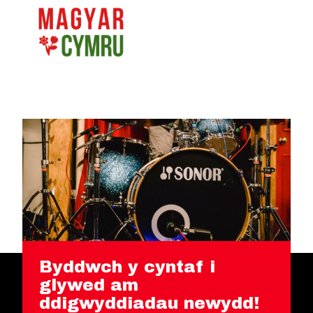
Byddwch y cyntaf i
glywed am
ddigwyddiadau newydd!