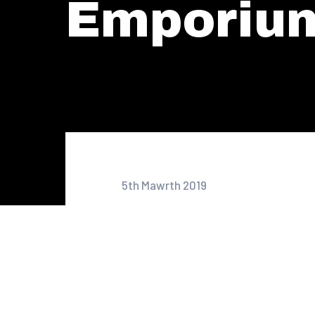
Emporiu
5th Mawrth 2019