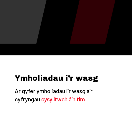
Ymholiadau i’r wasg
Ar gyfer ymholiadau i’r wasg a’r
cyfryngau
cysylltwch â’n tîm