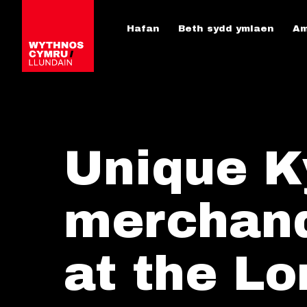
Hafan
Beth sydd ymlaen
Am
Unique Ky
merchand
at the L