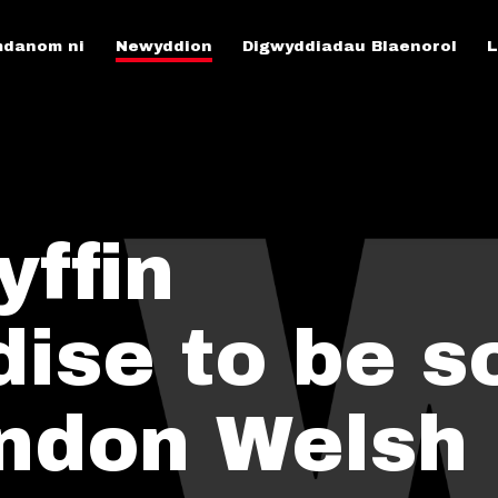
danom ni
Newyddion
Digwyddiadau Blaenorol
L
ffin
ise to be s
ondon Welsh