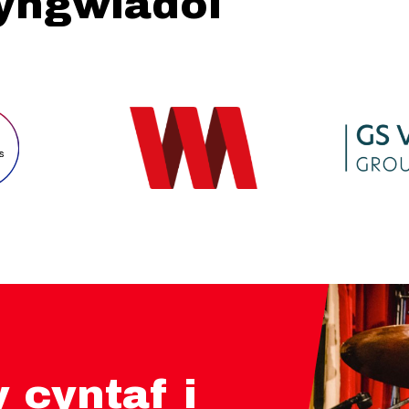
hyngwladol
 cyntaf i