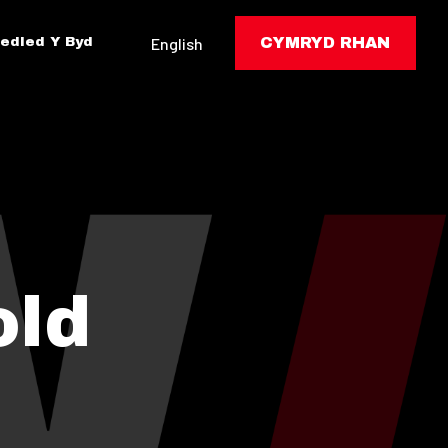
edled Y Byd
English
CYMRYD RHAN
old