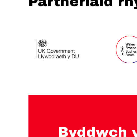
Partneriaid r
Byddwch y