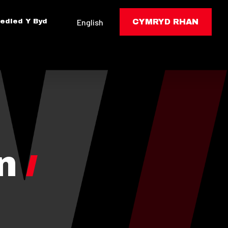
edled Y Byd
English
CYMRYD RHAN
n