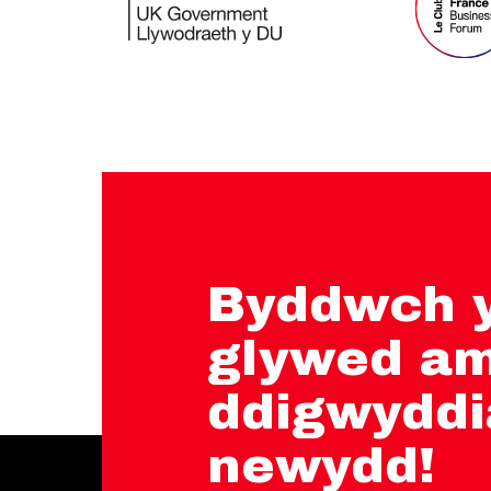
Byddwch y
glywed a
ddigwydd
newydd!