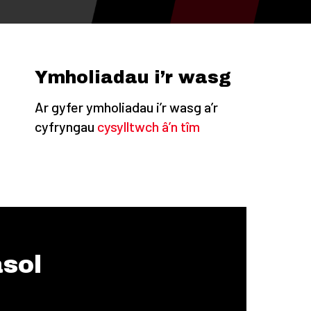
Ymholiadau i’r wasg
Ar gyfer ymholiadau i’r wasg a’r
cyfryngau
cysylltwch â’n tîm
asol