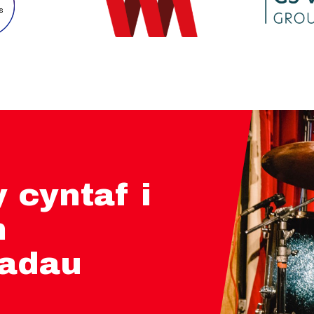
 cyntaf i
m
iadau