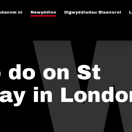
danom ni
Newyddion
Digwyddiadau Blaenorol
L
 do on St
Day in Londo