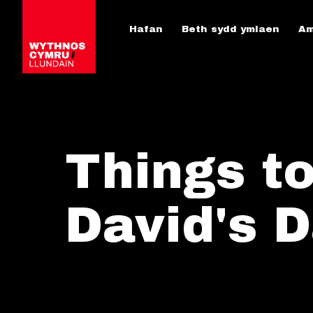
Hafan
Beth sydd ymlaen
Am
Things to
David's 