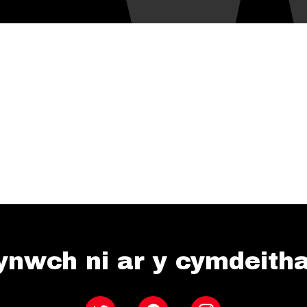
ynwch ni ar y cymdeith