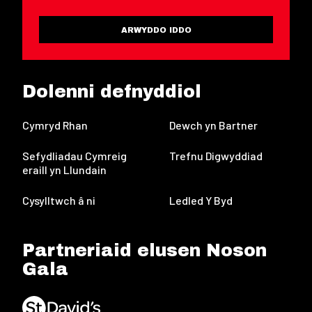
ARWYDDO IDDO
Dolenni defnyddiol
Cymryd Rhan
Dewch yn Bartner
Sefydliadau Cymreig
Trefnu Digwyddiad
eraill yn Llundain
Cysylltwch â ni
Ledled Y Byd
Partneriaid elusen Noson
Gala