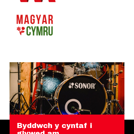
Byddwch y cyntaf i
glywed am