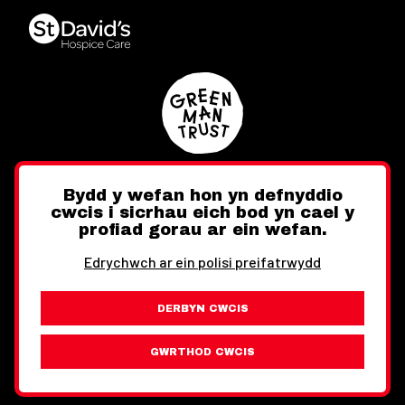
Bydd y wefan hon yn defnyddio
cwcis i sicrhau eich bod yn cael y
Twitter
Facebook
Instagram
profiad gorau ar ein wefan.
Edrychwch ar ein polisi preifatrwydd
DERBYN CWCIS
Ewch i'r Wefan Toward
Gwybodaeth Cyfreithiol
GWRTHOD CWCIS
Wythnos Cymru Llundain © Hawlfraint 2026