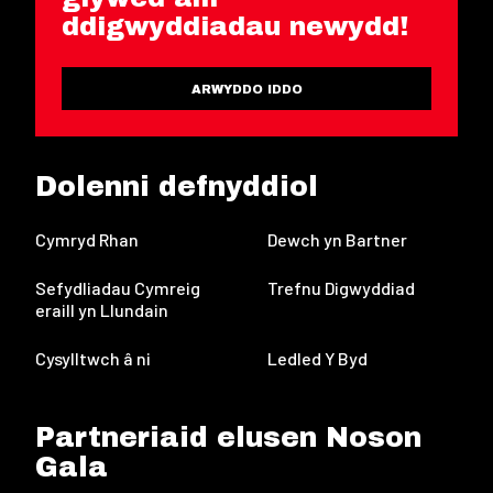
ddigwyddiadau newydd!
ARWYDDO IDDO
Dolenni defnyddiol
Cymryd Rhan
Dewch yn Bartner
Sefydliadau Cymreig
Trefnu Digwyddiad
eraill yn Llundain
Cysylltwch â ni
Ledled Y Byd
Partneriaid elusen Noson
Gala