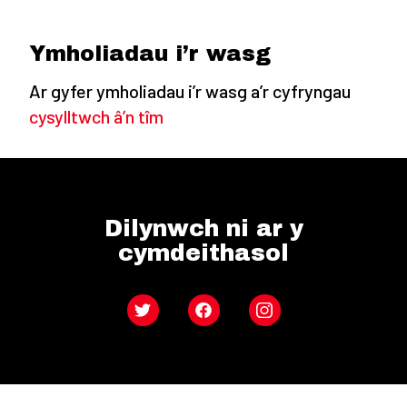
Ymholiadau i’r wasg
Ar gyfer ymholiadau i’r wasg a’r cyfryngau
cysylltwch â’n tîm
Dilynwch ni ar y
cymdeithasol
Twitter
Facebook
Instagram