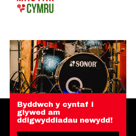
Byddwch y cyntaf i
glywed am
ddigwyddiadau newydd!