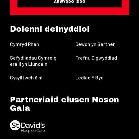
ARWYDDO IDDO
Dolenni defnyddiol
Cymryd Rhan
Dewch yn Bartner
Sefydliadau Cymreig
Trefnu Digwyddiad
eraill yn Llundain
Cysylltwch â ni
Ledled Y Byd
Partneriaid elusen Noson
Gala