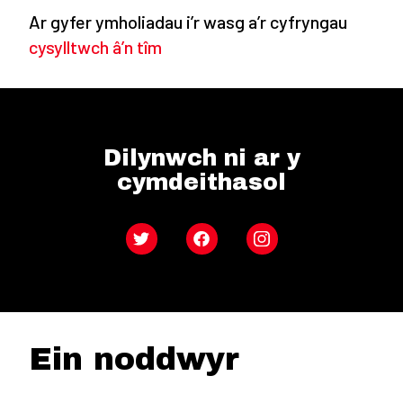
Ar gyfer ymholiadau i’r wasg a’r cyfryngau
cysylltwch â’n tîm
Dilynwch ni ar y
cymdeithasol
Twitter
Facebook
Instagram
Ein noddwyr