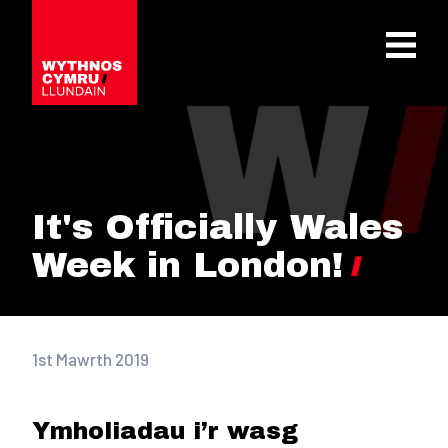
OPEN 
It's Officially Wales
Week in London!
1st Mawrth 2019
Ymholiadau i’r wasg