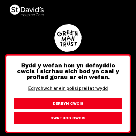
Bydd y wefan hon yn defnyddio
cwcis i sicrhau eich bod yn cael y
Twitter
Facebook
Instagram
profiad gorau ar ein wefan.
Edrychwch ar ein polisi preifatrwydd
DERBYN CWCIS
Ewch i'r Wefan Toward
Gwybodaeth Cyfreithiol
GWRTHOD CWCIS
Wythnos Cymru Llundain © Hawlfraint 2026