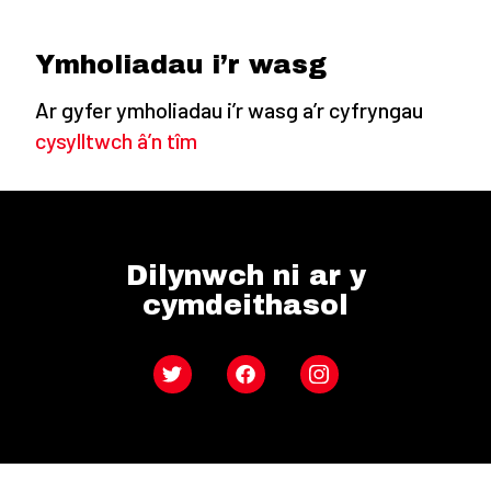
Ymholiadau i’r wasg
Ar gyfer ymholiadau i’r wasg a’r cyfryngau
cysylltwch â’n tîm
Dilynwch ni ar y
cymdeithasol
Twitter
Facebook
Instagram