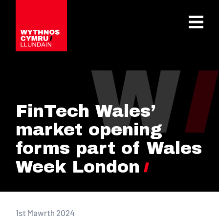
OPEN 
FinTech Wales’
market opening
forms part of Wales
Week London
1st Mawrth 2024