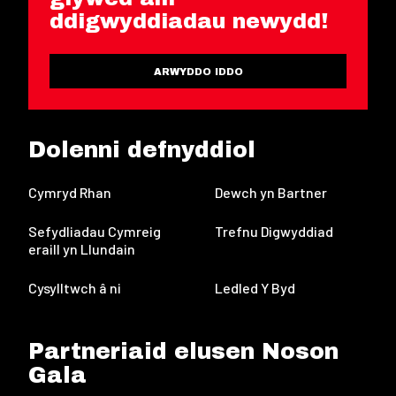
ddigwyddiadau newydd!
ARWYDDO IDDO
Dolenni defnyddiol
Cymryd Rhan
Dewch yn Bartner
Sefydliadau Cymreig
Trefnu Digwyddiad
eraill yn Llundain
Cysylltwch â ni
Ledled Y Byd
Partneriaid elusen Noson
Gala