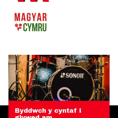
Byddwch y cyntaf i
glywed am