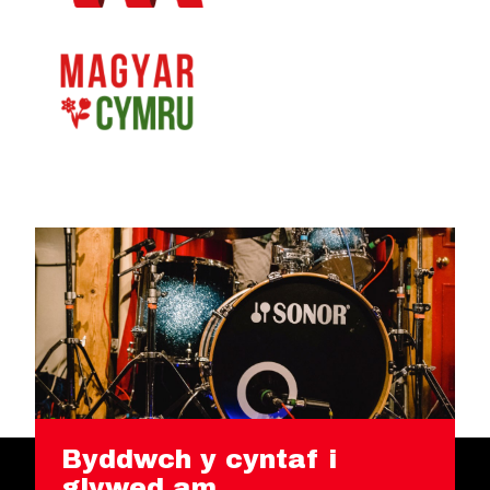
Byddwch y cyntaf i
glywed am