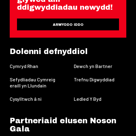
ddigwyddiadau newydd!
ARWYDDO IDDO
Dolenni defnyddiol
Cymryd Rhan
Dewch yn Bartner
Sefydliadau Cymreig
Trefnu Digwyddiad
eraill yn Llundain
Cysylltwch â ni
Ledled Y Byd
Partneriaid elusen Noson
Gala