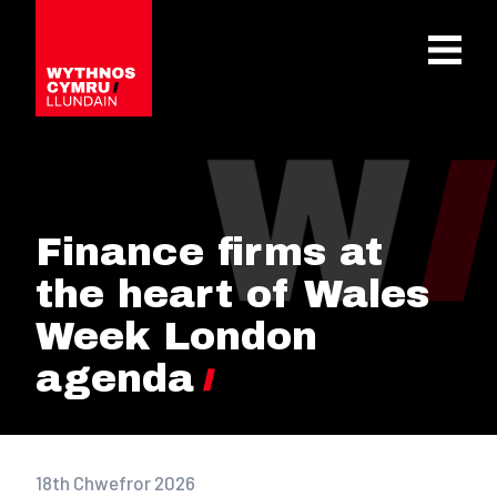
OPEN 
Finance firms at
the heart of Wales
Week London
agenda
18th Chwefror 2026