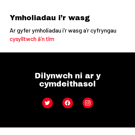
Ymholiadau i’r wasg
Ar gyfer ymholiadau i’r wasg a’r cyfryngau
cysylltwch â’n tîm
Dilynwch ni ar y
cymdeithasol
Twitter
Facebook
Instagram