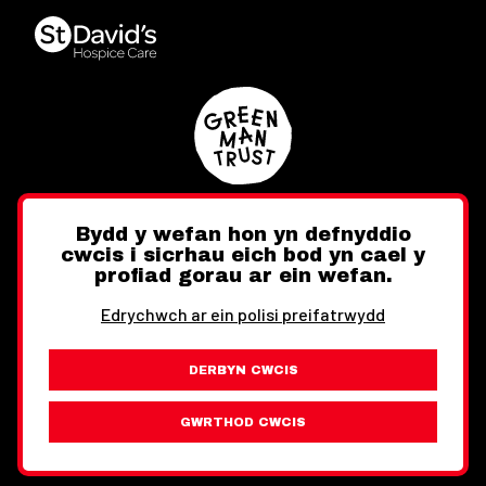
Bydd y wefan hon yn defnyddio
cwcis i sicrhau eich bod yn cael y
Twitter
Facebook
Instagram
profiad gorau ar ein wefan.
Edrychwch ar ein polisi preifatrwydd
DERBYN CWCIS
Ewch i'r Wefan Toward
Gwybodaeth Cyfreithiol
GWRTHOD CWCIS
Wythnos Cymru Llundain © Hawlfraint 2026