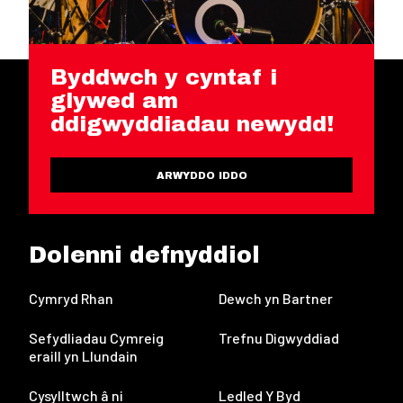
Byddwch y cyntaf i
glywed am
ddigwyddiadau newydd!
ARWYDDO IDDO
Dolenni defnyddiol
Cymryd Rhan
Dewch yn Bartner
Sefydliadau Cymreig
Trefnu Digwyddiad
eraill yn Llundain
Cysylltwch â ni
Ledled Y Byd