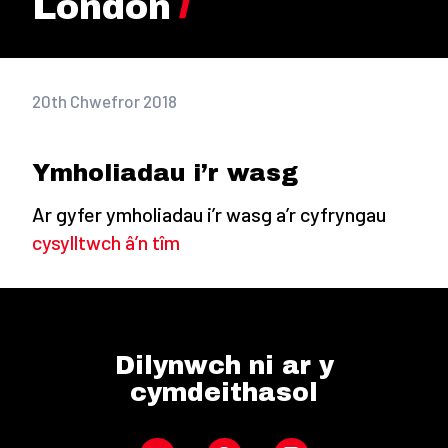
London
20th Chwefror 2018
Ymholiadau i’r wasg
Ar gyfer ymholiadau i’r wasg a’r cyfryngau
cysylltwch â’n tîm
Dilynwch ni ar y
cymdeithasol