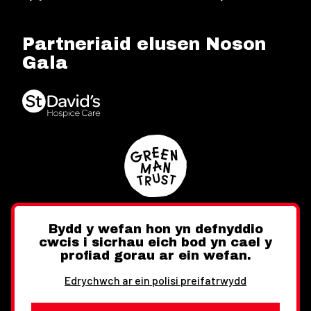
Partneriaid elusen Noson
Gala
Bydd y wefan hon yn defnyddio
cwcis i sicrhau eich bod yn cael y
Twitter
Facebook
Instagram
profiad gorau ar ein wefan.
Edrychwch ar ein polisi preifatrwydd