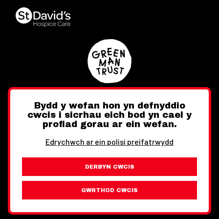
Bydd y wefan hon yn defnyddio
cwcis i sicrhau eich bod yn cael y
Twitter
Facebook
Instagram
profiad gorau ar ein wefan.
Edrychwch ar ein polisi preifatrwydd
DERBYN CWCIS
Ewch i'r Wefan Toward
Gwybodaeth Cyfreithiol
GWRTHOD CWCIS
Wythnos Cymru Llundain © Hawlfraint 2026