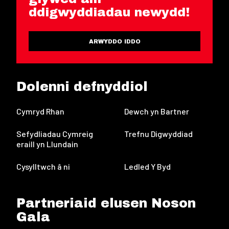
ddigwyddiadau newydd!
ARWYDDO IDDO
Dolenni defnyddiol
Cymryd Rhan
Dewch yn Bartner
Sefydliadau Cymreig
Trefnu Digwyddiad
eraill yn Llundain
Cysylltwch â ni
Ledled Y Byd
Partneriaid elusen Noson
Gala