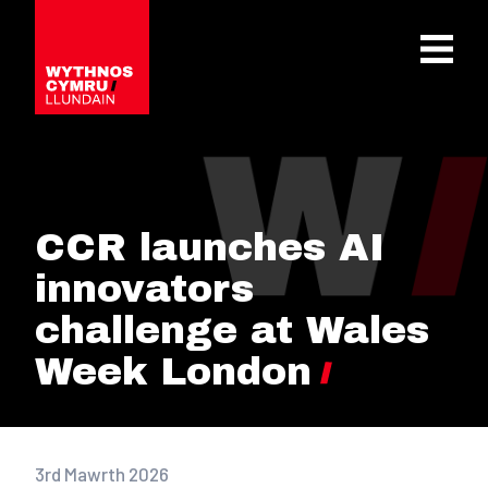
OPEN 
CCR launches AI
innovators
challenge at Wales
Week London
3rd Mawrth 2026