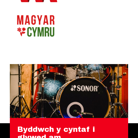
Byddwch y cyntaf i
glywed am