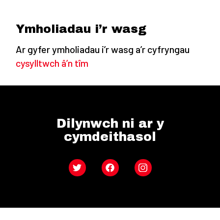
Ymholiadau i’r wasg
Ar gyfer ymholiadau i’r wasg a’r cyfryngau
cysylltwch â’n tîm
Dilynwch ni ar y
cymdeithasol
Twitter
Facebook
Instagram