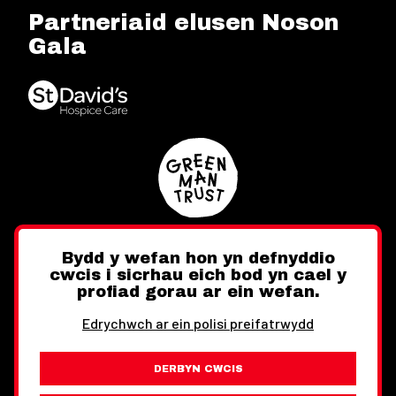
Partneriaid elusen Noson
Gala
Bydd y wefan hon yn defnyddio
cwcis i sicrhau eich bod yn cael y
Twitter
Facebook
Instagram
profiad gorau ar ein wefan.
Edrychwch ar ein polisi preifatrwydd
DERBYN CWCIS