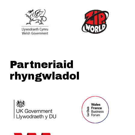
Partneriaid
rhyngwladol