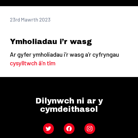
23rd Mawrth 2023
Ymholiadau i’r wasg
Ar gyfer ymholiadau i’r wasg a’r cyfryngau
cysylltwch â’n tîm
Dilynwch ni ar y
cymdeithasol
Twitter
Facebook
Instagram