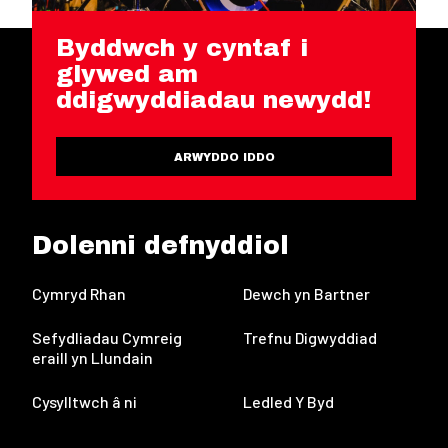
Byddwch y cyntaf i
glywed am
ddigwyddiadau newydd!
ARWYDDO IDDO
Dolenni defnyddiol
Cymryd Rhan
Dewch yn Bartner
Sefydliadau Cymreig
Trefnu Digwyddiad
eraill yn Llundain
Cysylltwch â ni
Ledled Y Byd