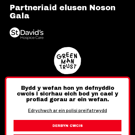
Partneriaid elusen Noson
Gala
Bydd y wefan hon yn defnyddio
cwcis i sicrhau eich bod yn cael y
Twitter
Facebook
Instagram
profiad gorau ar ein wefan.
Edrychwch ar ein polisi preifatrwydd
DERBYN CWCIS