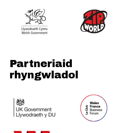
Partneriaid
rhyngwladol