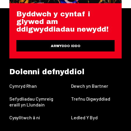
Byddwch y cyntaf i
glywed am
ddigwyddiadau newydd!
ARWYDDO IDDO
Dolenni defnyddiol
Cymryd Rhan
Dewch yn Bartner
Sefydliadau Cymreig
Trefnu Digwyddiad
eraill yn Llundain
Cysylltwch â ni
Ledled Y Byd