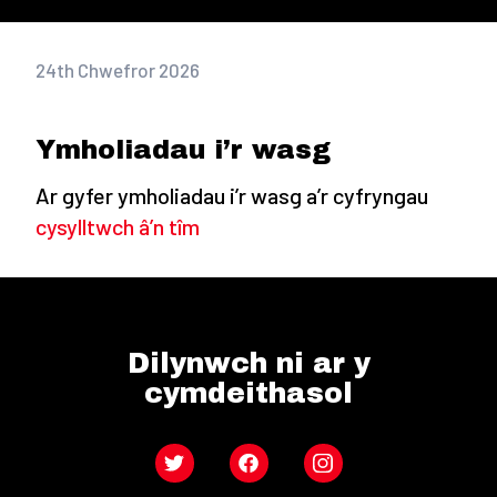
24th Chwefror 2026
Ymholiadau i’r wasg
Ar gyfer ymholiadau i’r wasg a’r cyfryngau
cysylltwch â’n tîm
Dilynwch ni ar y
cymdeithasol
Twitter
Facebook
Instagram