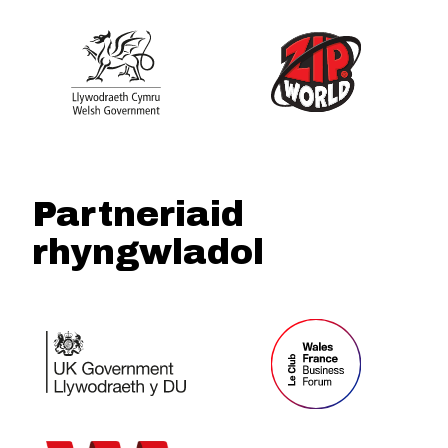
Partneriaid
rhyngwladol