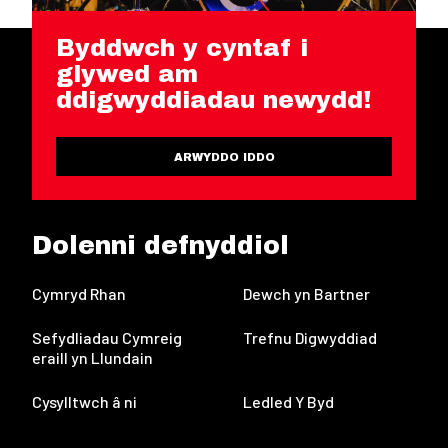
Byddwch y cyntaf i
glywed am
ddigwyddiadau newydd!
ARWYDDO IDDO
Dolenni defnyddiol
Cymryd Rhan
Dewch yn Bartner
Sefydliadau Cymreig
Trefnu Digwyddiad
eraill yn Llundain
Cysylltwch â ni
Ledled Y Byd