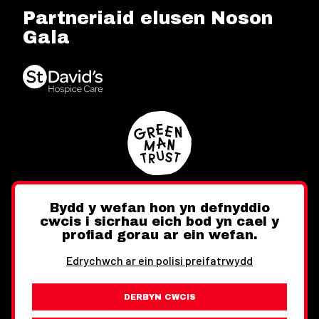
Partneriaid elusen Noson
Gala
Bydd y wefan hon yn defnyddio
cwcis i sicrhau eich bod yn cael y
Twitter
Facebook
Instagram
profiad gorau ar ein wefan.
Edrychwch ar ein polisi preifatrwydd
DERBYN CWCIS