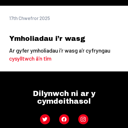
17th Chwefror 2025
Ymholiadau i’r wasg
Ar gyfer ymholiadau i’r wasg a’r cyfryngau
cysylltwch â’n tîm
Dilynwch ni ar y
cymdeithasol
Twitter
Facebook
Instagram