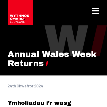
OPEN 
Annual Wales Week
Returns
24th Chwefror 2024
Ymholiadau i’r wasg