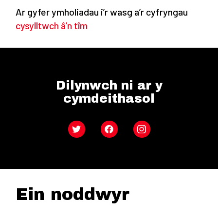
Ar gyfer ymholiadau i’r wasg a’r cyfryngau
cysylltwch â’n tîm
Dilynwch ni ar y
cymdeithasol
Twitter
Facebook
Instagram
Ein noddwyr