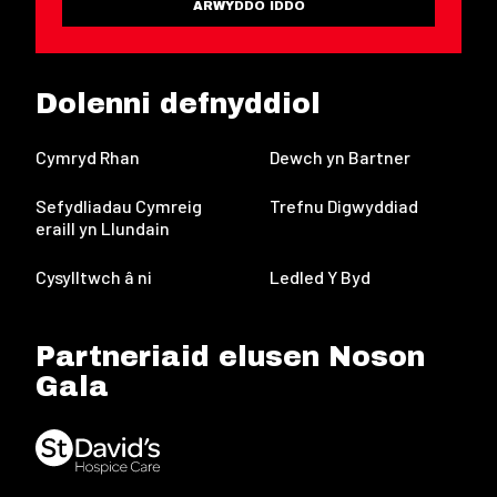
ARWYDDO IDDO
Dolenni defnyddiol
Cymryd Rhan
Dewch yn Bartner
Sefydliadau Cymreig
Trefnu Digwyddiad
eraill yn Llundain
Cysylltwch â ni
Ledled Y Byd
Partneriaid elusen Noson
Gala