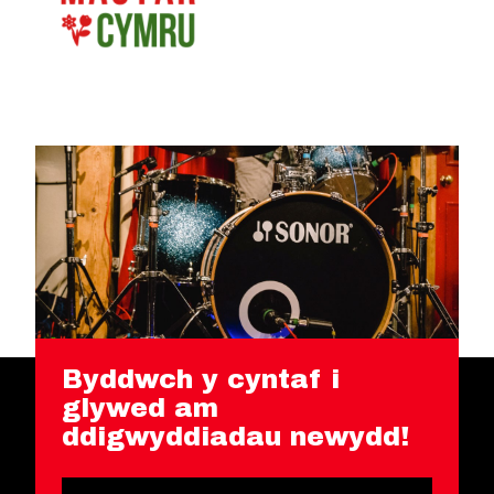
Byddwch y cyntaf i
glywed am
ddigwyddiadau newydd!