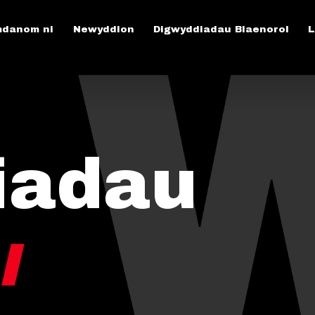
danom ni
Newyddion
Digwyddiadau Blaenorol
L
iadau