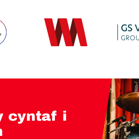
 cyntaf i
m