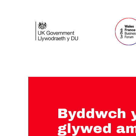
Byddwch y
glywed a