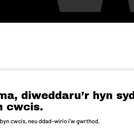
ma, diweddaru’r hyn syd
n cwcis.
rbyn cwcis, neu ddad-wirio i’w gwrthod.