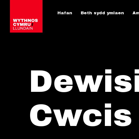
Hafan
Beth sydd ymlaen
Am
Dewis
Cwcis