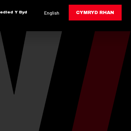
edled Y Byd
English
CYMRYD RHAN