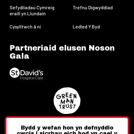
Sefydliadau Cymreig
Trefnu Digwyddiad
eraill yn Llundain
Cysylltwch â ni
Ledled Y Byd
Partneriaid elusen Noson
Gala
Bydd y wefan hon yn defnyddio
cwcis i sicrhau eich bod yn cael y