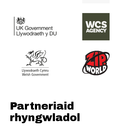
Partneriaid
rhyngwladol