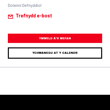
Dolenni Defnyddiol
Trefnydd e-bost
YMWELD Â’R WEFAN
YCHWANEGU AT Y CALENDR