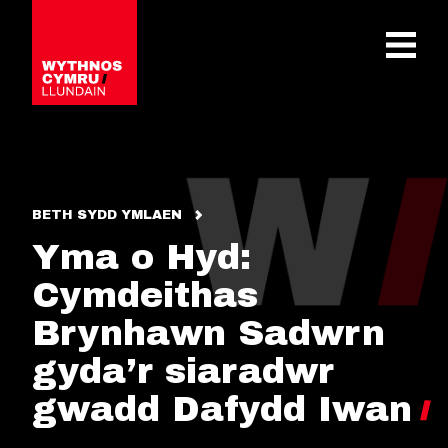
OPEN 
BETH SYDD YMLAEN
Yma o Hyd:
Cymdeithas
Brynhawn Sadwrn
gyda’r siaradwr
gwadd Dafydd Iwan