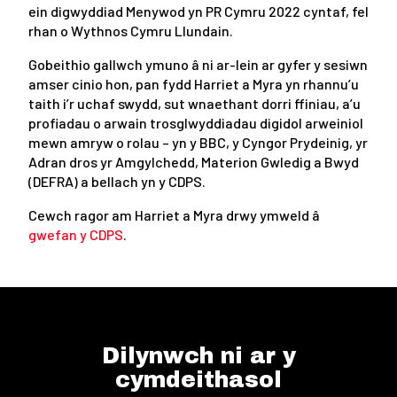
ein digwyddiad Menywod yn PR Cymru 2022 cyntaf, fel
rhan o Wythnos Cymru Llundain.
Gobeithio gallwch ymuno â ni ar-lein ar gyfer y sesiwn
amser cinio hon, pan fydd Harriet a Myra yn rhannu’u
taith i’r uchaf swydd, sut wnaethant dorri ffiniau, a’u
profiadau o arwain trosglwyddiadau digidol arweiniol
mewn amryw o rolau – yn y BBC, y Cyngor Prydeinig, yr
Adran dros yr Amgylchedd, Materion Gwledig a Bwyd
(DEFRA) a bellach yn y CDPS.
Cewch ragor am Harriet a Myra drwy ymweld â
gwefan y CDPS
.
Dilynwch ni ar y
cymdeithasol