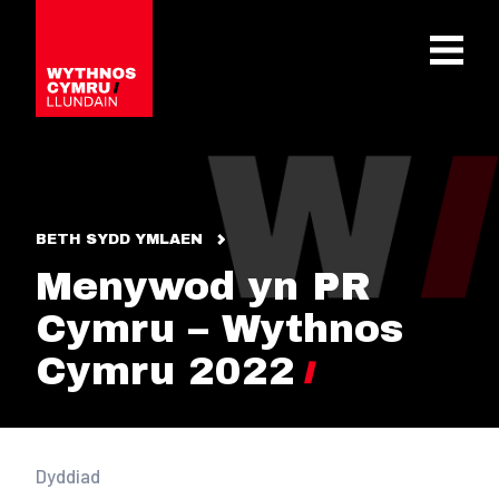
OPEN 
BETH SYDD YMLAEN
Menywod yn PR
Cymru – Wythnos
Cymru 2022
Dyddiad