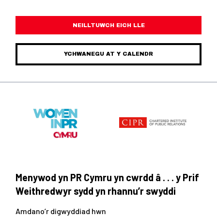
NEILLTUWCH EICH LLE
YCHWANEGU AT Y CALENDR
Menywod yn PR Cymru yn cwrdd â . . . y Prif
Weithredwyr sydd yn rhannu’r swyddi
Amdano’r digwyddiad hwn