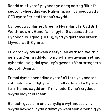
Roedd mis Hydref y llynedd yn adeg carreg filltir i’r
sector cyhoeddus yng Nghymru, pan gyhoeddwyd y
CEO cyntaf erioed i rannu’r swydd.
Cyhoeddwyd Harriet Green a Myra Hunt fel Cyd Brif
Weithredwyr y Ganolfan ar gyfer Gwasanaethau
Cyhoeddus Digidol (CDPS), sydd yn gorff hyd braich
Llywodraeth Cymru.
Eu gorchwyl yw arwain y sefydliad wrth iddi weithio i
gefnogi Cymru i ddylunio a chyflenwi gwasanaethau
cyhoeddus digidol gwell sy’n gweddu â’r strategaeth
digidol i Gymru.
Er mai dyma’r penodiad cyntaf o’i fath yn y sector
cyhoeddus yng Nghymru, nid felly i Harriet a Myra, a
fu’n rhannu swydd am 11 mlynedd. Dyma’r drydedd
swydd iddynt ei rhannu.
Bellach, gyda dim ond ychydig o wythnosau yn y
swydd newydd, bydd y ddwy yn westeion arbennig yn