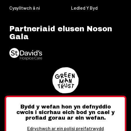
Cysylltwch â ni
Ledled Y Byd
Partneriaid elusen Noson
Gala
Bydd y wefan hon yn defnyddio
cwcis i sicrhau eich bod yn cael y
Twitter
Facebook
Instagram
profiad gorau ar ein wefan.
Edrychwch ar ein polisi preifatrwydd