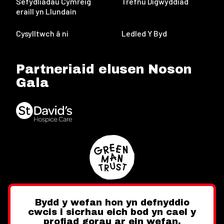
Sefydliadau Cymreig
Trefnu Digwyddiad
eraill yn Llundain
Cysylltwch â ni
Ledled Y Byd
Partneriaid elusen Noson
Gala
Bydd y wefan hon yn defnyddio
cwcis i sicrhau eich bod yn cael y
Twitter
Facebook
Instagram
profiad gorau ar ein wefan.