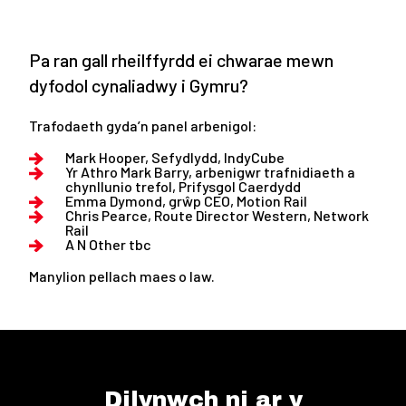
Pa ran gall rheilffyrdd ei chwarae mewn
dyfodol cynaliadwy i Gymru?
Trafodaeth gyda’n panel arbenigol:
Mark Hooper, Sefydlydd, IndyCube
Yr Athro Mark Barry, arbenigwr trafnidiaeth a
chynllunio trefol, Prifysgol Caerdydd
Emma Dymond, grŵp CEO, Motion Rail
Chris Pearce, Route Director Western, Network
Rail
A N Other tbc
Manylion pellach maes o law.
Dilynwch ni ar y