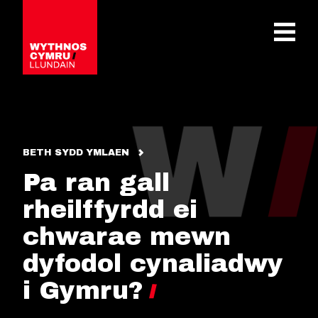
OPEN 
BETH SYDD YMLAEN
Pa ran gall
rheilffyrdd ei
chwarae mewn
dyfodol cynaliadwy
i Gymru?