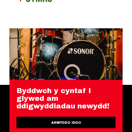
Byddwch y cyntaf i
glywed am
ddigwyddiadau newydd!
ARWYDDO IDDO