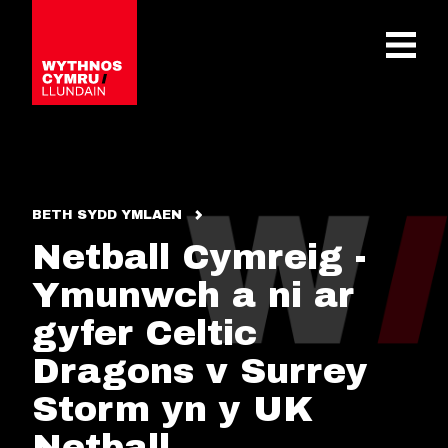
OPEN 
BETH SYDD YMLAEN
Netball Cymreig -
Ymunwch a ni ar
gyfer Celtic
Dragons v Surrey
Storm yn y UK
Netball