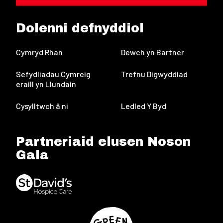
Dolenni defnyddiol
Cymryd Rhan
Dewch yn Bartner
Sefydliadau Cymreig
Trefnu Digwyddiad
eraill yn Llundain
Cysylltwch â ni
Ledled Y Byd
Partneriaid elusen Noson
Gala