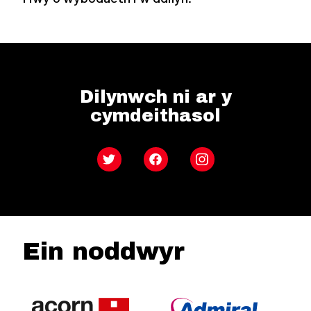
Dilynwch ni ar y
cymdeithasol
Twitter
Facebook
Instagram
Ein noddwyr