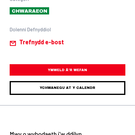
CHWARAEON
Dolenni Defnyddiol
Trefnydd e-bost
YMWELD Â’R WEFAN
YCHWANEGU AT Y CALENDR
Mwy o wybodaeth i'w ddilyn.