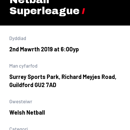
Superleague
Dyddiad
2nd Mawrth 2019 at 6:00yp
Man cyfarfod
Surrey Sports Park, Richard Meyjes Road,
Guildford GU2 7AD
Gwesteiwr
Welsh Netball
Categori