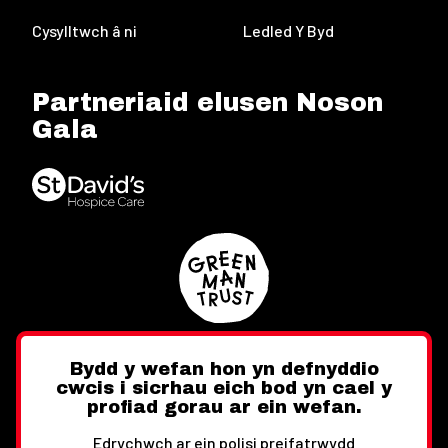
Cysylltwch â ni
Ledled Y Byd
Partneriaid elusen Noson
Gala
Bydd y wefan hon yn defnyddio
cwcis i sicrhau eich bod yn cael y
Twitter
Facebook
Instagram
profiad gorau ar ein wefan.
Edrychwch ar ein polisi preifatrwydd