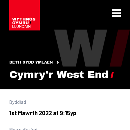
OPEN 
BETH SYDD YMLAEN
Cymry'r West End
Dyddiad
1st Mawrth 2022 at 9:15yp
Man cyfarfod