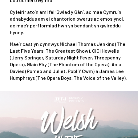
bob cornel o Gymru.
Cyfeirir ato’n aml fel ‘Gwlad y Gân’, ac mae Cymru’n
adnabyddus am ei chantorion pwerus ac emosiynol,
ac mae’r perfformiad hwn yn bendant yn gwireddu
hynny.
Mae’r cast yn cynnwys Michael Thomas Jenkins (The
Last Five Years, The Greatest Show), CiCi Howells
(Jerry Springer, Saturday Night Fever, Threepenny
Opera), Glain Rhy (The Phantom of the Opera), Ania
Davies (Romeo and Juliet, Pobl Y Cwm) a James Lee
Humphreys (The Opera Boys, The Voice of the Valley).