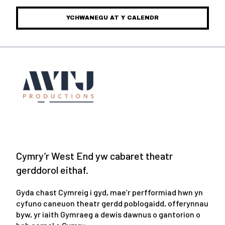
YCHWANEGU AT Y CALENDR
Cymry’r West End yw cabaret theatr
gerddorol eithaf.
Gyda chast Cymreig i gyd, mae’r perfformiad hwn yn
cyfuno caneuon theatr gerdd poblogaidd, offerynnau
byw, yr iaith Gymraeg a dewis dawnus o gantorion o