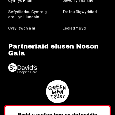
Cymryd Rhan
Dewch yn Bartner
Sefydliadau Cymreig
Trefnu Digwyddiad
eraill yn Llundain
Cysylltwch â ni
Ledled Y Byd
Partneriaid elusen Noson
Gala
Bydd y wefan hon yn defnyddio