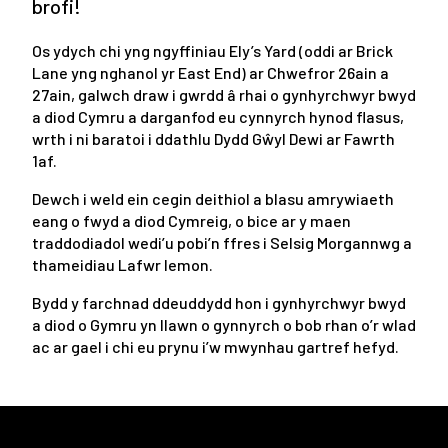
brofi!
Os ydych chi yng ngyffiniau Ely’s Yard (oddi ar Brick
Lane yng nghanol yr East End) ar Chwefror 26ain a
27ain, galwch draw i gwrdd â rhai o gynhyrchwyr bwyd
a diod Cymru a darganfod eu cynnyrch hynod flasus,
wrth i ni baratoi i ddathlu Dydd Gŵyl Dewi ar Fawrth
1af.
Dewch i weld ein cegin deithiol a blasu amrywiaeth
eang o fwyd a diod Cymreig, o bice ar y maen
traddodiadol wedi’u pobi’n ffres i Selsig Morgannwg a
thameidiau Lafwr lemon.
Bydd y farchnad ddeuddydd hon i gynhyrchwyr bwyd
a diod o Gymru yn llawn o gynnyrch o bob rhan o’r wlad
ac ar gael i chi eu prynu i’w mwynhau gartref hefyd.