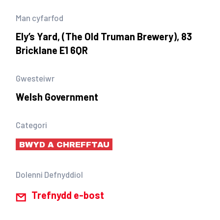
Man cyfarfod
Ely’s Yard, (The Old Truman Brewery), 83
Bricklane E1 6QR
Gwesteiwr
Welsh Government
Categori
BWYD A CHREFFTAU
Dolenni Defnyddiol
Trefnydd e-bost