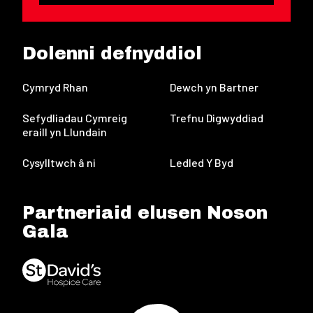
Dolenni defnyddiol
Cymryd Rhan
Dewch yn Bartner
Sefydliadau Cymreig
Trefnu Digwyddiad
eraill yn Llundain
Cysylltwch â ni
Ledled Y Byd
Partneriaid elusen Noson
Gala