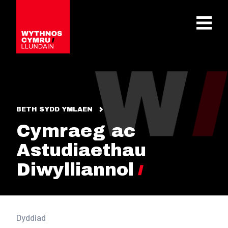
OPEN 
BETH SYDD YMLAEN
Cymraeg ac
Astudiaethau
Diwylliannol
Dyddiad