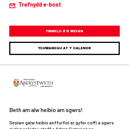
Trefnydd e-bost
YMWELD Â’R WEFAN
YCHWANEGU AT Y CALENDR
Beth am alw heibio am sgwrs!
Sesiwn galw heibio anffurfiol ar gyfer coffi a sgwrs
gydag aelodau staff o Adran Cymraeg ac