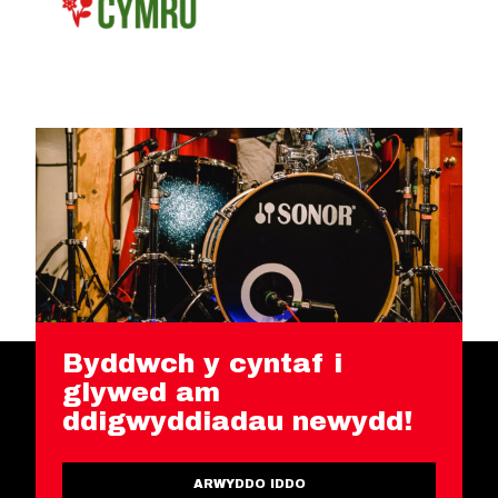
Byddwch y cyntaf i
glywed am
ddigwyddiadau newydd!
ARWYDDO IDDO