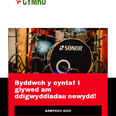
Byddwch y cyntaf i
glywed am
ddigwyddiadau newydd!
ARWYDDO IDDO