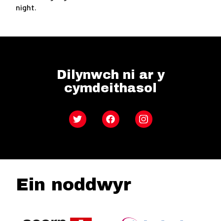
night.
Dilynwch ni ar y
cymdeithasol
Twitter
Facebook
Instagram
Ein noddwyr