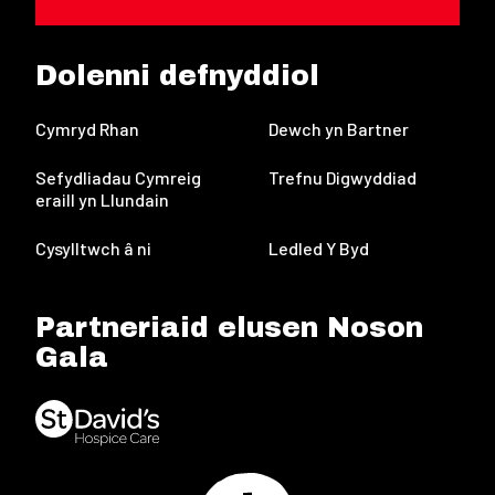
Dolenni defnyddiol
Cymryd Rhan
Dewch yn Bartner
Sefydliadau Cymreig
Trefnu Digwyddiad
eraill yn Llundain
Cysylltwch â ni
Ledled Y Byd
Partneriaid elusen Noson
Gala