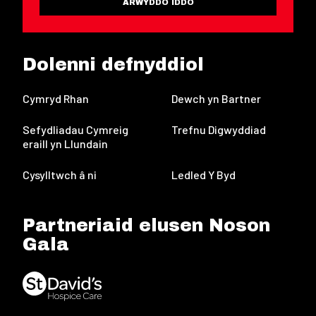
ARWYDDO IDDO
Dolenni defnyddiol
Cymryd Rhan
Dewch yn Bartner
Sefydliadau Cymreig
Trefnu Digwyddiad
eraill yn Llundain
Cysylltwch â ni
Ledled Y Byd
Partneriaid elusen Noson
Gala