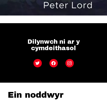
Dilynwch ni ar y
cymdeithasol
Twitter
Facebook
Instagram
Ein noddwyr