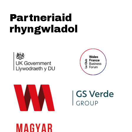
Partneriaid
rhyngwladol