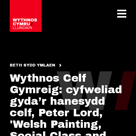
OPEN 
BETH SYDD YMLAEN
Wythnos Celf
Gymreig: cyfweliad
gyda’r hanesydd
celf, Peter Lord,
'Welsh Painting,
Social Class and