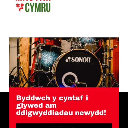
Byddwch y cyntaf i
glywed am
ddigwyddiadau newydd!