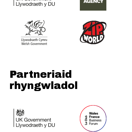
Partneriaid
rhyngwladol