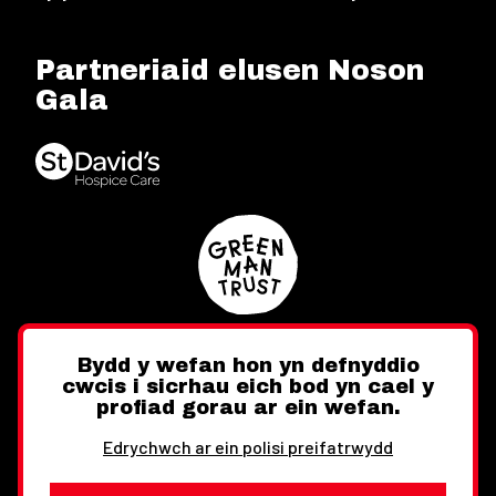
Partneriaid elusen Noson
Gala
Bydd y wefan hon yn defnyddio
cwcis i sicrhau eich bod yn cael y
Twitter
Facebook
Instagram
profiad gorau ar ein wefan.
Edrychwch ar ein polisi preifatrwydd