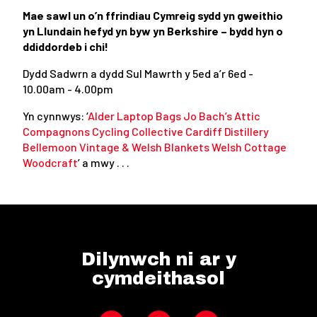
Mae sawl un o’n ffrindiau Cymreig sydd yn gweithio
yn Llundain hefyd yn byw yn Berkshire – bydd hyn o
ddiddordeb i chi!
Dydd Sadwrn a dydd Sul Mawrth y 5ed a’r 6ed -
10.00am - 4.00pm
Yn cynnwys: ‘
Alder Laptop Bags
Jo Bach’s Attic
Compagnons Cycling Collective
Cardiff Distillery
Bellemoon Vintage & Welsh Blankets
Welsh Cottage
Woodcraft
’ a mwy . . .
Dilynwch ni ar y
cymdeithasol