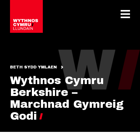
OPEN 
BETH SYDD YMLAEN
Wythnos Cymru
Berkshire –
Marchnad Gymreig
Godi