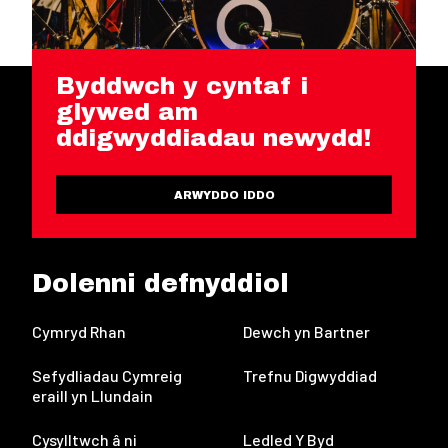
Byddwch y cyntaf i
glywed am
ddigwyddiadau newydd!
ARWYDDO IDDO
Dolenni defnyddiol
Cymryd Rhan
Dewch yn Bartner
Sefydliadau Cymreig
Trefnu Digwyddiad
eraill yn Llundain
Cysylltwch â ni
Ledled Y Byd