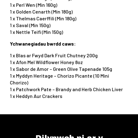
1 x Perl Wen (Min 160g)
1 x Golden Cenarth (Min 180g)
1 x Thelmas Caerffili (Min 180g)
1 x Saval (Min 150g)
1 x Nettle Teifi (Min 150g)
Ychwanegiadau bwrdd caws:
1 x Blas ar Fwyd Dark Fruit Chutney 200g
1 x Afon Mel Wildflower Honey 8oz
1 x Sabor de Amor – Green Olive Tapenade 105g
1 x Myddyn Heritage – Chorizo Picante (10 Mini
Chorizo)
1 x Patchwork Pate – Brandy and Herb Chicken Liver
1 x Heddyn Aur Crackers