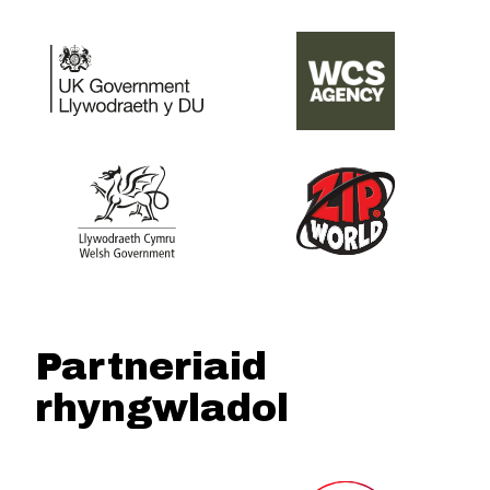
Partneriaid
rhyngwladol