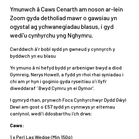
Ymunwch â Caws Cenarth am noson ar-lein
Zoom gyda detholiad mawr o gawsiau yn
ogystal ag ychwanegiadau blasus, i gyd
wedi’u cynhyrchu yng Nghymru.
Cwrddwch â’r bobl sydd yn gwneud y cynnyrch y
byddwch yn eu blasu
Yn ymuno â ni hefyd bydd yr arbenigwr bwyd a diod
Gymreig, Nerys Howell, a fydd yn rhoi rhai syniadau i
chi am yr hyn i goginio gyda ryseitiau o’i llyfr
diweddaraf ' Bwyd Cymru yn ei Dymor'.
I gymryd rhan, prynwch Focs Cynhyrchwyr Dydd Gŵyl
Dewi am gost o £57 sydd yn cynnwys yr eitemau
canlynol, wedi’i ddosbarthu i’ch drws:
Caws:
1 x Perl Las Wedge (Min 150g)