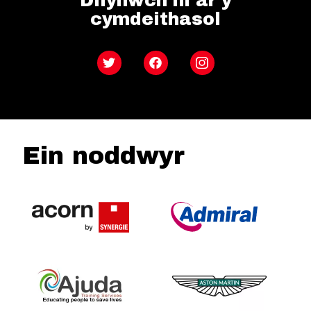
Dilynwch ni ar y
cymdeithasol
Twitter
Facebook
Instagram
Ein noddwyr