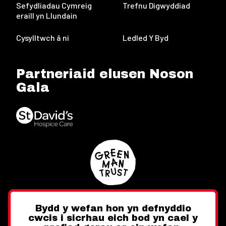
Sefydliadau Cymreig
Trefnu Digwyddiad
eraill yn Llundain
Cysylltwch â ni
Ledled Y Byd
Partneriaid elusen Noson
Gala
Bydd y wefan hon yn defnyddio
cwcis i sicrhau eich bod yn cael y
Twitter
Facebook
Instagram