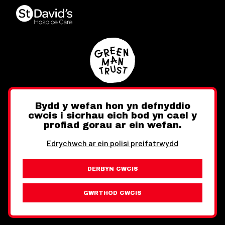
Bydd y wefan hon yn defnyddio
cwcis i sicrhau eich bod yn cael y
Twitter
Facebook
Instagram
profiad gorau ar ein wefan.
Edrychwch ar ein polisi preifatrwydd
DERBYN CWCIS
Ewch i'r Wefan Toward
Gwybodaeth Cyfreithiol
GWRTHOD CWCIS
Wythnos Cymru Llundain © Hawlfraint 2026