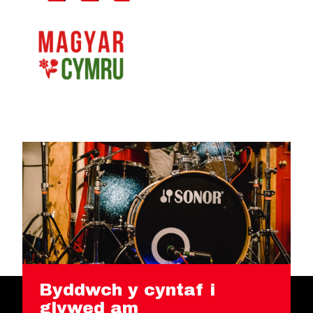
Byddwch y cyntaf i
glywed am