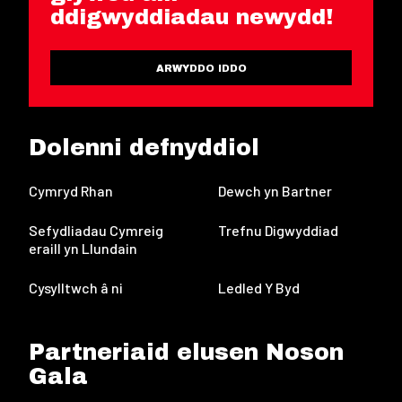
ddigwyddiadau newydd!
ARWYDDO IDDO
Dolenni defnyddiol
Cymryd Rhan
Dewch yn Bartner
Sefydliadau Cymreig
Trefnu Digwyddiad
eraill yn Llundain
Cysylltwch â ni
Ledled Y Byd
Partneriaid elusen Noson
Gala