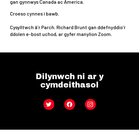
gan gynnwys Canada ac America.
Croeso cynnes i bawb.
Cysylltwch â’r Parch. Richard Brunt gan ddefnyddio’r
ddolen e-bost uchod, ar gyfer manylion Zoom.
Dilynwch ni ar y
cymdeithasol
Twitter
Facebook
Instagram