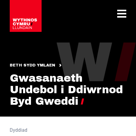
OPEN 
BETH SYDD YMLAEN
Gwasanaeth
Undebol i Ddiwrnod
Byd Gweddi
Dyddiad