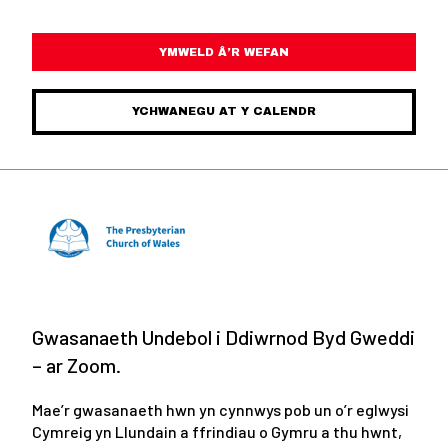
YMWELD Â’R WEFAN
YCHWANEGU AT Y CALENDR
Gwasanaeth Undebol i Ddiwrnod Byd Gweddi
– ar Zoom.
Mae’r gwasanaeth hwn yn cynnwys pob un o’r eglwysi
Cymreig yn Llundain a ffrindiau o Gymru a thu hwnt,