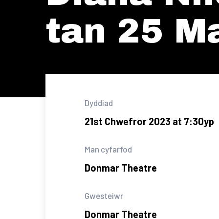
tan 25 M
Dyddiad
21st Chwefror 2023 at 7:30yp
Man cyfarfod
Donmar Theatre
Gwesteiwr
Donmar Theatre