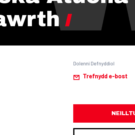
awrth
Dolenni Defnyddiol
Trefnydd e-bost
NEILLT