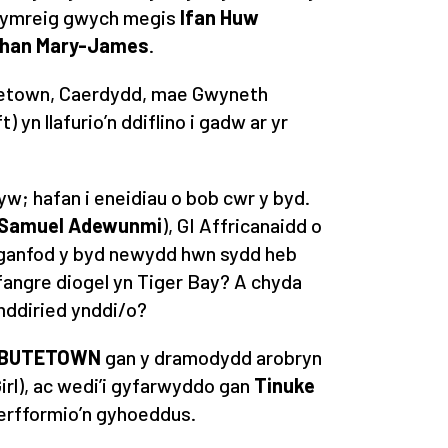
 Cymreig gwych megis
Ifan Huw
han Mary-James
.
Butetown, Caerdydd, mae Gwyneth
ft
) yn llafurio’n ddiflino i gadw ar yr
 yw; hafan i eneidiau o bob cwr y byd.
Samuel Adewunmi
), GI Affricanaidd o
darganfod y byd newydd hwn sydd heb
 fangre diogel yn Tiger Bay? A chyda
mddiried ynddi/o?
 BUTETOWN
gan y dramodydd arobryn
irl
), ac wedi’i gyfarwyddo gan
Tinuke
pherfformio’n gyhoeddus.