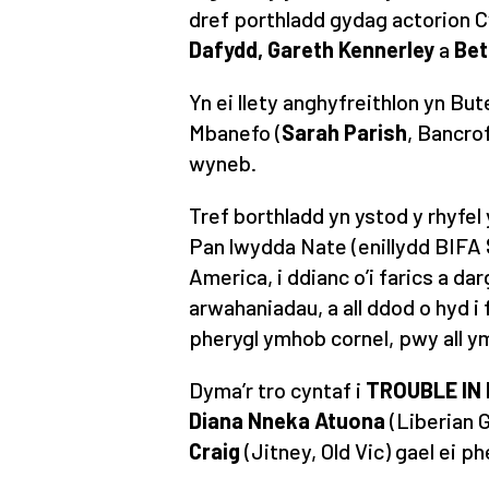
dref porthladd gydag actorion
Dafydd, Gareth Kennerley
a
Bet
Yn ei llety anghyfreithlon yn 
Mbanefo (
Sarah Parish
,
Bancro
wyneb.
Tref borthladd yn ystod y rhyfel
Pan lwydda Nate (enillydd BIFA
America, i ddianc o’i farics a 
arwahaniadau, a all ddod o hyd i
pherygl ymhob cornel, pwy all y
Dyma’r tro cyntaf i
TROUBLE IN
Diana Nneka Atuona
(
Liberian G
Craig
(
Jitney
, Old Vic) gael ei 