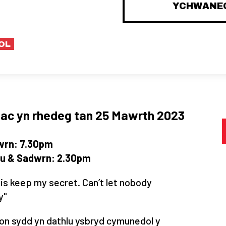
YCHWANEG
OL
 ac yn rhedeg tan 25 Mawrth 2023
dwrn: 7.30pm
au & Sadwrn: 2.30pm
o is keep my secret. Can’t let nobody
y"
hon sydd yn dathlu ysbryd cymunedol y