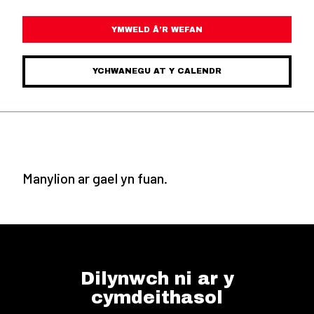
YMWELD Â’R WEFAN
YCHWANEGU AT Y CALENDR
Manylion ar gael yn fuan.
Dilynwch ni ar y
cymdeithasol