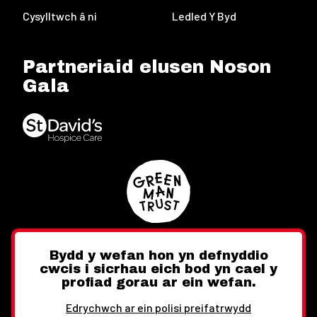
Cysylltwch â ni
Ledled Y Byd
Partneriaid elusen Noson
Gala
Bydd y wefan hon yn defnyddio
cwcis i sicrhau eich bod yn cael y
Twitter
Facebook
Instagram
profiad gorau ar ein wefan.
Edrychwch ar ein polisi preifatrwydd