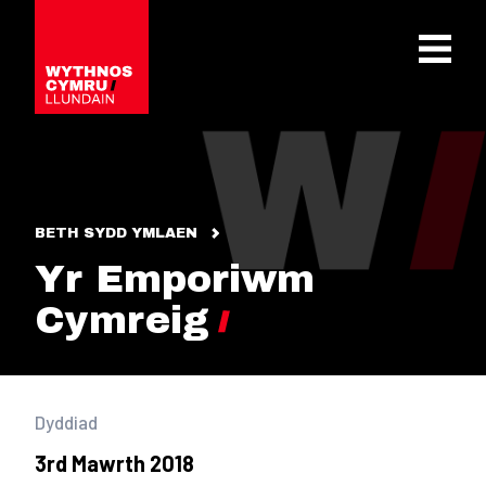
OPEN 
BETH SYDD YMLAEN
Yr Emporiwm
Cymreig
Dyddiad
3rd Mawrth 2018