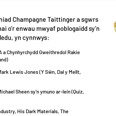
iad Champagne Taittinger a sgwrs
ai o’r enwau mwyaf poblogaidd sy’n
ledu, yn cynnwys:
TA a Chynhyrchydd Gweithredol Rakie
and)
Mark Lewis Jones (Y Sŵn, Dal y Mellt,
ichael Sheen sy’n ymuno ar-lein (Quiz,
dustry, His Dark Materials, The