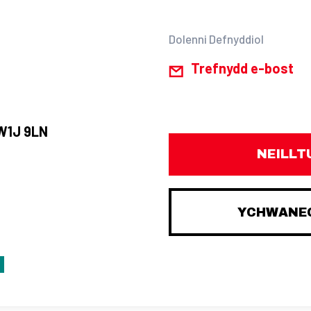
Dolenni Defnyddiol
Trefnydd e-bost
 W1J 9LN
NEILLT
YCHWANEG