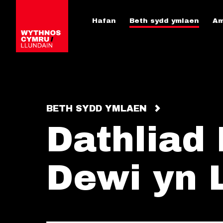
Hafan
Beth sydd ymlaen
Am
BETH SYDD YMLAEN
Dathliad
Dewi yn 