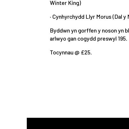
Winter King)
· Cynhyrchydd Llyr Morus (Dal y 
Byddwn yn gorffen y noson yn b
arlwyo gan cogydd preswyl 195.
Tocynnau @ £25.