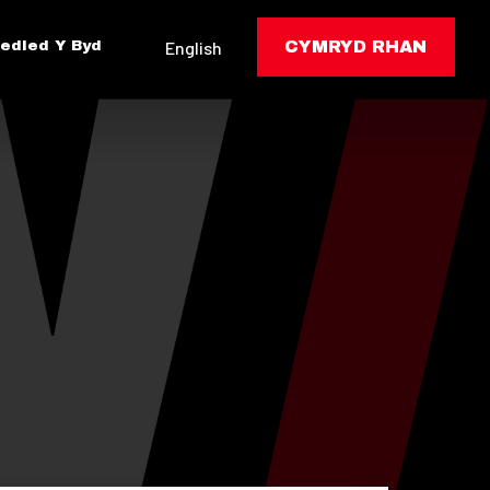
edled Y Byd
English
CYMRYD RHAN