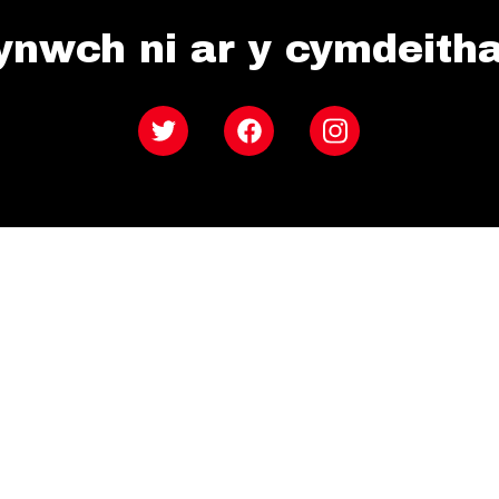
ynwch ni ar y cymdeith
Twitter
Facebook
Instagram