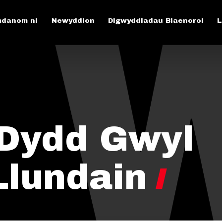
danom ni
Newyddion
Digwyddiadau Blaenorol
L
 Dydd Gwyl
Llundain