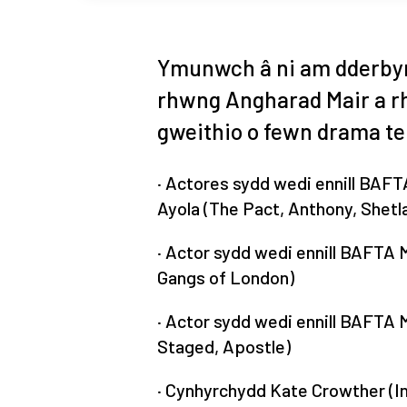
Ymunwch â ni am dderbyn
rhwng Angharad Mair a rh
gweithio o fewn drama te
· Actores sydd wedi ennill BAF
Ayola (The Pact, Anthony, Shetl
· Actor sydd wedi ennill BAFTA 
Gangs of London)
· Actor sydd wedi ennill BAFTA M
Staged, Apostle)
· Cynhyrchydd Kate Crowther (In