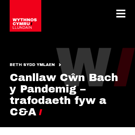
OPEN 
BETH SYDD YMLAEN
Canllaw Cŵn Bach
y Pandemig –
trafodaeth fyw a
C&A