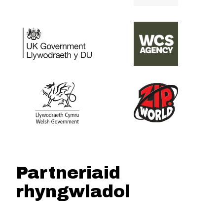
Partneriaid
rhyngwladol