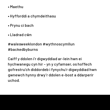
• Maethu
• Hyfforddi a chymdeithasu
• Prynu ci bach
• Lladrad cŵn
#walesweeklondon #wythnoscymllun
#backedbyburns
Caiff y ddolen i’r digwyddiad ar-lein hwn ei
hychwanegu cyn hir – yn y cyfamser, os hoffech
gofrestru’ch diddordeb i fynychu’r digwyddiad hwn
gwnewch hynny drwy’r ddolen e-bost a ddarperir
uchod.