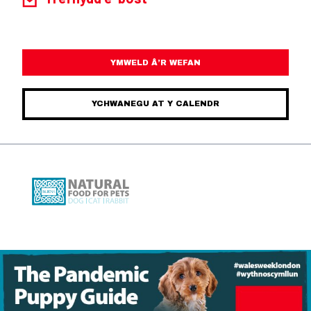
YMWELD Â’R WEFAN
YCHWANEGU AT Y CALENDR