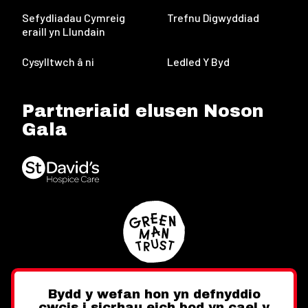
Sefydliadau Cymreig
Trefnu Digwyddiad
eraill yn Llundain
Cysylltwch â ni
Ledled Y Byd
Partneriaid elusen Noson
Gala
Bydd y wefan hon yn defnyddio
cwcis i sicrhau eich bod yn cael y