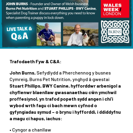
Trafodaeth Fyw & C&A:
John Burns,
Sefydlydd a Pherchennog y busnes
Cymreig, Burns Pet Nutrition, ynghyd â gwestai
Stuart Phillips, BWY Canine, hyfforddwr arbenigol a
chyflenwr blaenllaw gwasanaethau cŵn ymchwil
proffesiynol, yn trafod popeth sydd angen i chi’i
wybod wrth fagu ci bach mewn cyfnod o
gyfyngiadau symud – o brynu i hyfforddi, i ddiddyfnu
a magu ci hapus, iachus:
• Cyngor a chanllaw