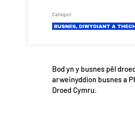
Categori
BUSNES, DIWYDIANT A THE
Bod yn y busnes pêl droed
arweinyddion busnes a P
Droed Cymru.