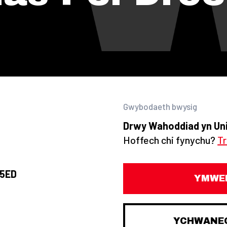
Gwybodaeth bwysig
p
Drwy Wahoddiad yn Un
Hoffech chi fynychu?
T
 5ED
YMWEL
YCHWANEG