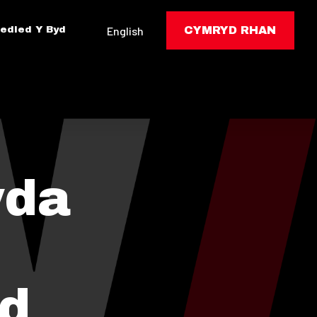
edled Y Byd
English
CYMRYD RHAN
yda
ed