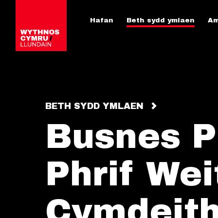
Hafan
Beth sydd ymlaen
Am
BETH SYDD YMLAEN
Busnes P
Phrif We
Cymdeith