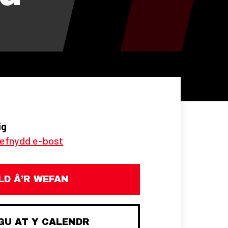
ig
refnydd e-bost
D Â’R WEFAN
U AT Y CALENDR