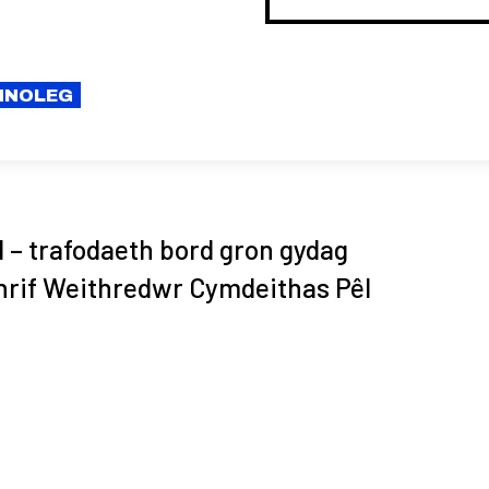
CHNOLEG
 – trafodaeth bord gron gydag
hrif Weithredwr Cymdeithas Pêl