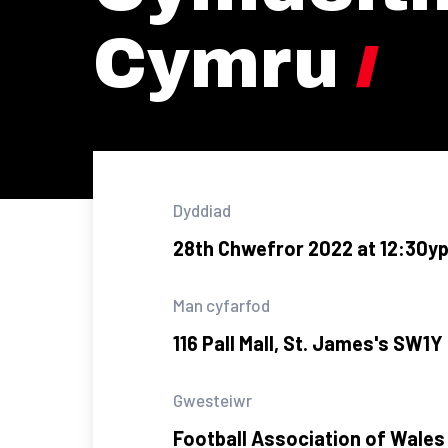
Cymru
Dyddiad
28th Chwefror 2022 at 12:30y
Man cyfarfod
116 Pall Mall, St. James's SW1Y
Gwesteiwr
Football Association of Wales