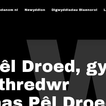
danom ni
Newyddion
Digwyddiadau Blaenorol
L
êl Droed, g
ithredwr
as Pêl Dro