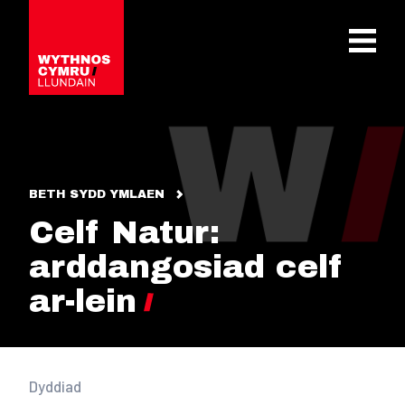
OPEN 
BETH SYDD YMLAEN
Celf Natur:
arddangosiad celf
ar-lein
Dyddiad