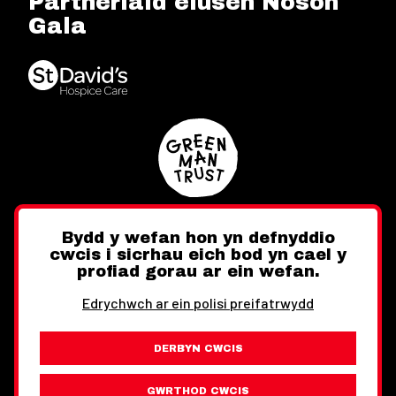
Partneriaid elusen Noson
Gala
Bydd y wefan hon yn defnyddio
cwcis i sicrhau eich bod yn cael y
Twitter
Facebook
Instagram
profiad gorau ar ein wefan.
Edrychwch ar ein polisi preifatrwydd
DERBYN CWCIS
Ewch i'r Wefan Toward
Gwybodaeth Cyfreithiol
GWRTHOD CWCIS