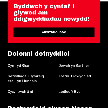
Byddwch y cyntaf i
glywed am
ddigwyddiadau newydd!
ARWYDDO IDDO
Dolenni defnyddiol
Cymryd Rhan
Dewch yn Bartner
Sefydliadau Cymreig
Trefnu Digwyddiad
eraill yn Llundain
Cysylltwch â ni
Ledled Y Byd