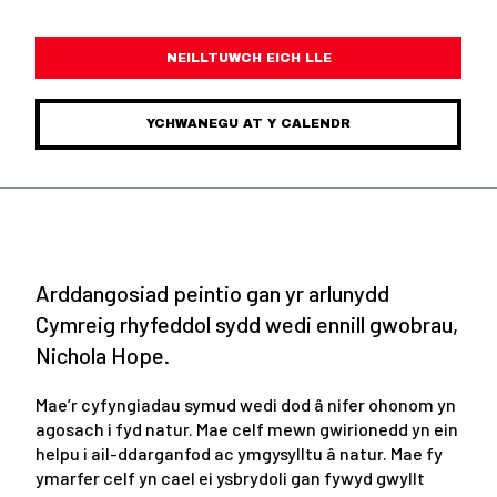
NEILLTUWCH EICH LLE
YCHWANEGU AT Y CALENDR
Arddangosiad peintio gan yr arlunydd
Cymreig rhyfeddol sydd wedi ennill gwobrau,
Nichola Hope.
Mae’r cyfyngiadau symud wedi dod â nifer ohonom yn
agosach i fyd natur. Mae celf mewn gwirionedd yn ein
helpu i ail-ddarganfod ac ymgysylltu â natur. Mae fy
ymarfer celf yn cael ei ysbrydoli gan fywyd gwyllt