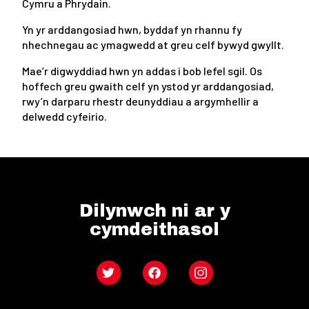
Cymru a Phrydain.
Yn yr arddangosiad hwn, byddaf yn rhannu fy
nhechnegau ac ymagwedd at greu celf bywyd gwyllt.
Mae’r digwyddiad hwn yn addas i bob lefel sgil. Os
hoffech greu gwaith celf yn ystod yr arddangosiad,
rwy’n darparu rhestr deunyddiau a argymhellir a
delwedd cyfeirio.
Dilynwch ni ar y
cymdeithasol
Twitter
Facebook
Instagram