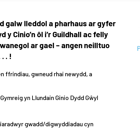
alw lleddol a pharhaus ar gyfer
y Cinio’n ôl i’r Guildhall ac felly
anegol ar gael – angen neilltuo
 . !
n ffrindiau, gwneud rhai newydd, a
 Gymreig yn Llundain Ginio Dydd Gŵyl
 siaradwyr gwadd/digwyddiadau cyn