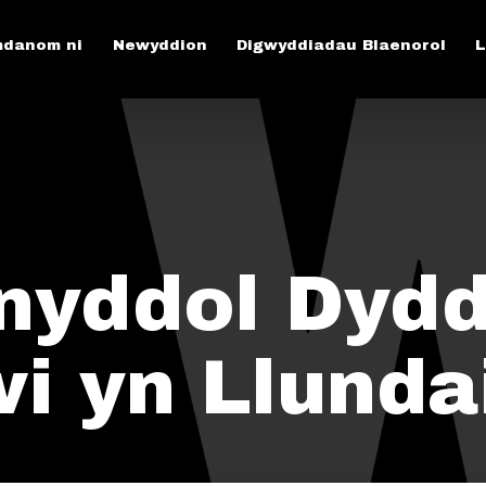
danom ni
Newyddion
Digwyddiadau Blaenorol
L
ynyddol Dyd
i yn Llunda