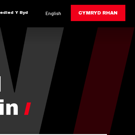
edled Y Byd
English
CYMRYD RHAN
d
in