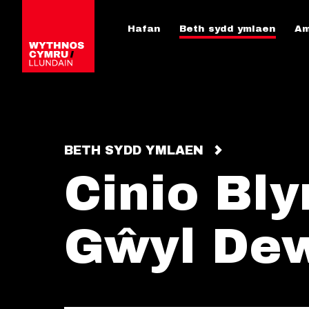
Hafan
Beth sydd ymlaen
Am
BETH SYDD YMLAEN
Cinio Bl
Gŵyl Dew