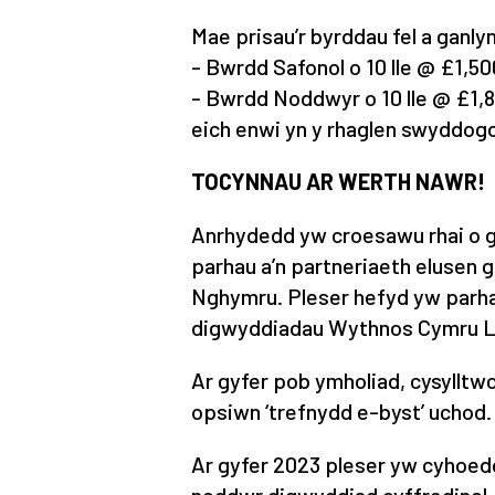
Mae prisau’r byrddau fel a ganly
- Bwrdd Safonol o 10 lle @ £1,50
- Bwrdd Noddwyr o 10 lle @ £1,80
eich enwi yn y rhaglen swyddogo
TOCYNNAU AR WERTH NAWR!
Anrhydedd yw croesawu rhai o 
parhau a’n partneriaeth elusen 
Nghymru. Pleser hefyd yw parhau
digwyddiadau Wythnos Cymru Ll
Ar gyfer pob ymholiad, cysylltw
opsiwn ‘trefnydd e-byst’ uchod.
Ar gyfer 2023 pleser yw cyhoed
noddwr digwyddiad cyffredinol.