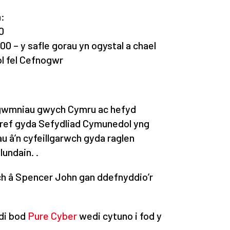
n:
0
0 – y safle gorau yn ogystal a chael
l fel Cefnogwr
gwmniau gwych Cymru ac hefyd
gref gyda Sefydliad Cymunedol yng
 â’n cyfeillgarwch gyda raglen
undain. .
ch â Spencer John gan ddefnyddio’r
di bod
Pure Cyber
wedi cytuno i fod y