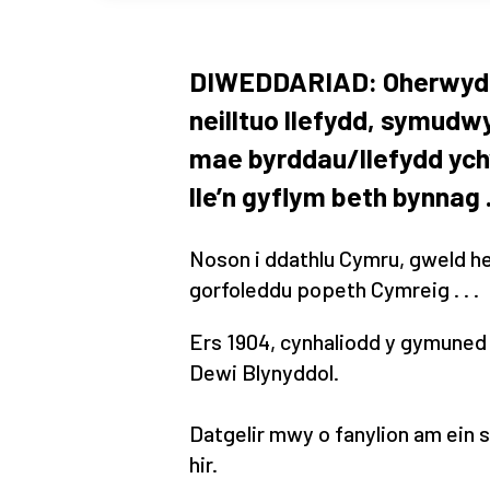
DIWEDDARIAD: Oherwydd g
neilltuo llefydd, symudwyd 
mae byrddau/llefydd ychw
lle’n gyflym beth bynnag . .
Noson i ddathlu Cymru, gweld he
gorfoleddu popeth Cymreig . . .
Ers 1904, cynhaliodd y gymuned
Dewi Blynyddol.
Datgelir mwy o fanylion am ein
hir.