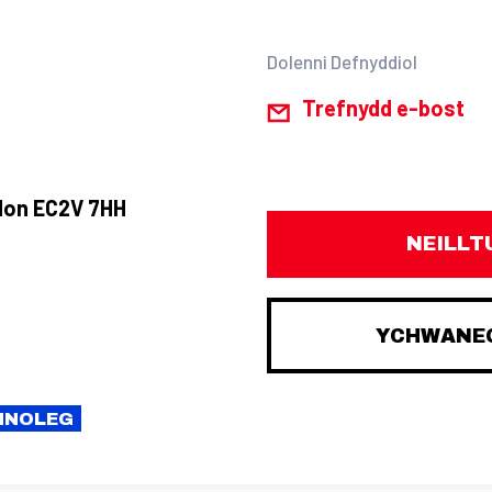
Dolenni Defnyddiol
Trefnydd e-bost
ndon EC2V 7HH
NEILLT
YCHWANEG
CHNOLEG