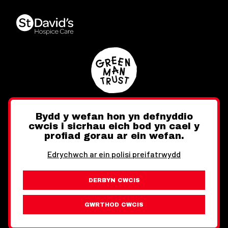
Bydd y wefan hon yn defnyddio
cwcis i sicrhau eich bod yn cael y
Twitter
Facebook
Instagram
profiad gorau ar ein wefan.
Edrychwch ar ein polisi preifatrwydd
DERBYN CWCIS
Ewch i'r Wefan Toward
Gwybodaeth Cyfreithiol
GWRTHOD CWCIS
Wythnos Cymru Llundain © Hawlfraint 2026