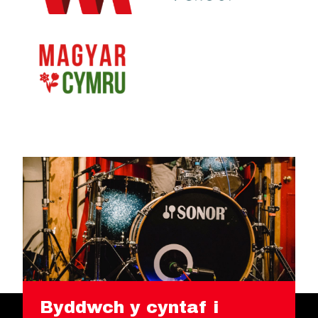
Byddwch y cyntaf i