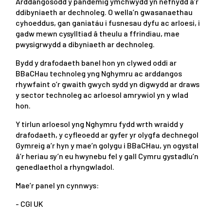
Arddangosodd y pandemig ymchwydd yn nefnydd a’r
ddibyniaeth ar dechnoleg. O wella’n gwasanaethau
cyhoeddus, gan ganiatáu i fusnesau dyfu ac arloesi, i
gadw mewn cysylltiad â theulu a ffrindiau, mae
pwysigrwydd a dibyniaeth ar dechnoleg.
Bydd y drafodaeth banel hon yn clywed oddi ar
BBaCHau technoleg yng Nghymru ac arddangos
rhywfaint o’r gwaith gwych sydd yn digwydd ar draws
y sector technoleg ac arloesol amrywiol yn y wlad
hon.
Y tirlun arloesol yng Nghymru fydd wrth wraidd y
drafodaeth, y cyfleoedd ar gyfer yr olygfa dechnegol
Gymreig a’r hyn y mae’n golygu i BBaCHau, yn ogystal
â’r heriau sy’n eu hwynebu fel y gall Cymru gystadlu’n
genedlaethol a rhyngwladol.
Mae’r panel yn cynnwys:
- CGI UK