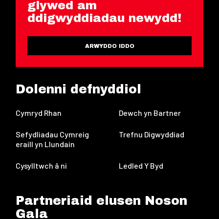
glywed am
ddigwyddiadau newydd!
ARWYDDO IDDO
Dolenni defnyddiol
Cymryd Rhan
Dewch yn Bartner
Sefydliadau Cymreig
Trefnu Digwyddiad
eraill yn Llundain
Cysylltwch â ni
Ledled Y Byd
Partneriaid elusen Noson
Gala