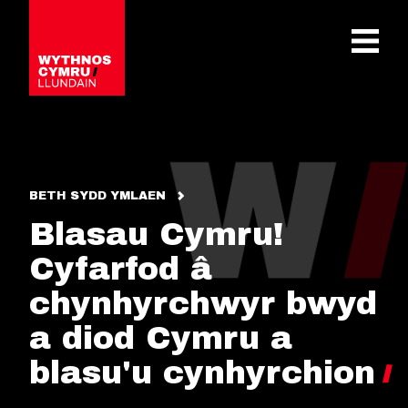
OPEN 
BETH SYDD YMLAEN
Blasau Cymru!
Cyfarfod â
chynhyrchwyr bwyd
a diod Cymru a
blasu'u cynhyrchion