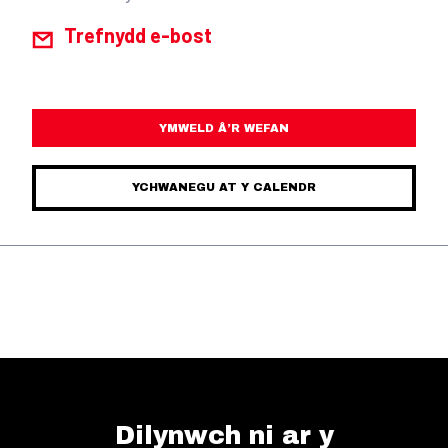
Trefnydd e-bost
YMWELD Â’R WEFAN
YCHWANEGU AT Y CALENDR
Dilynwch ni ar y