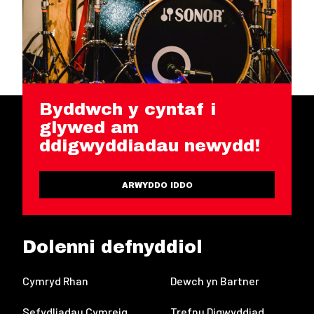
Byddwch y cyntaf i
glywed am
ddigwyddiadau newydd!
ARWYDDO IDDO
Dolenni defnyddiol
Cymryd Rhan
Dewch yn Bartner
Sefydliadau Cymreig
Trefnu Digwyddiad