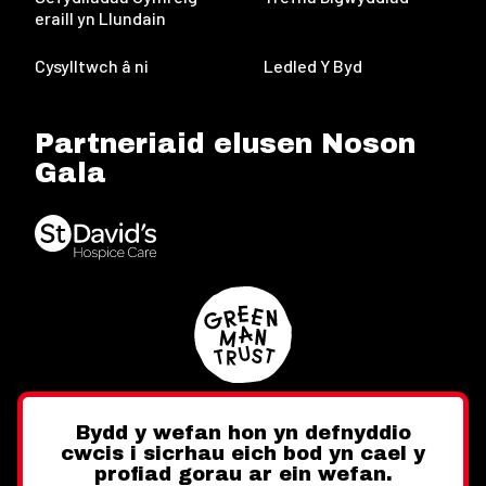
eraill yn Llundain
Cysylltwch â ni
Ledled Y Byd
Partneriaid elusen Noson
Gala
Bydd y wefan hon yn defnyddio
cwcis i sicrhau eich bod yn cael y
Twitter
Facebook
Instagram
profiad gorau ar ein wefan.