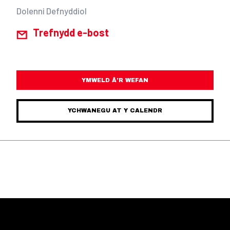
Dolenni Defnyddiol
Trefnydd e-bost
YMWELD Â’R WEFAN
YCHWANEGU AT Y CALENDR