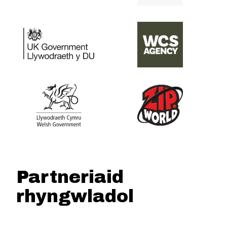
Partneriaid
rhyngwladol