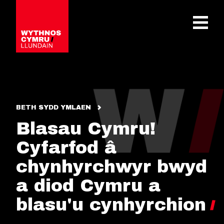
OPEN 
BETH SYDD YMLAEN
Blasau Cymru!
Cyfarfod â
chynhyrchwyr bwyd
a diod Cymru a
blasu'u cynhyrchion