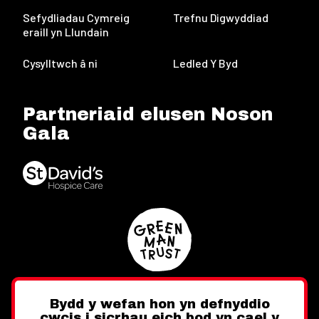
Sefydliadau Cymreig
Trefnu Digwyddiad
eraill yn Llundain
Cysylltwch â ni
Ledled Y Byd
Partneriaid elusen Noson
Gala
Bydd y wefan hon yn defnyddio
cwcis i sicrhau eich bod yn cael y