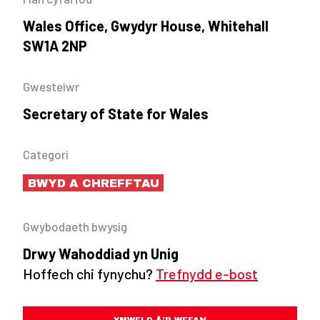
Wales Office, Gwydyr House, Whitehall
SW1A 2NP
Gwesteiwr
Secretary of State for Wales
Categori
BWYD A CHREFFTAU
Gwybodaeth bwysig
Drwy Wahoddiad yn Unig
Hoffech chi fynychu?
Trefnydd e-bost
YMWELD Â’R WEFAN