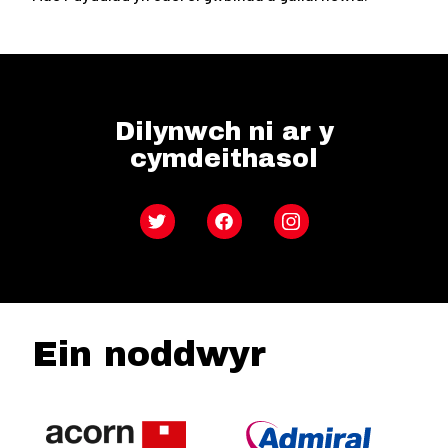
Dilynwch ni ar y
cymdeithasol
Twitter
Facebook
Instagram
Ein noddwyr