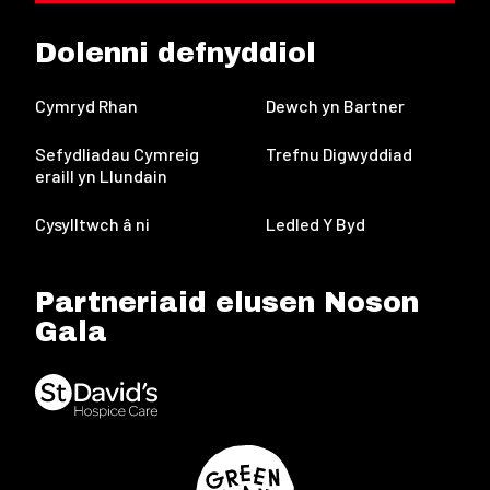
Dolenni defnyddiol
Cymryd Rhan
Dewch yn Bartner
Sefydliadau Cymreig
Trefnu Digwyddiad
eraill yn Llundain
Cysylltwch â ni
Ledled Y Byd
Partneriaid elusen Noson
Gala