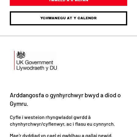
YCHWANEGU AT Y CALENDR
Arddangosfa o gynhyrchwyr bwyd a diod o
Gymru.
Cyfle i westeion rhyngwladol gwrdd â
chynhyrchwyr/cyflenwyr, ac i flasu eu cynnyrch.
Mae'r dyddiad yn cael ei gwblhau a gallai newid.