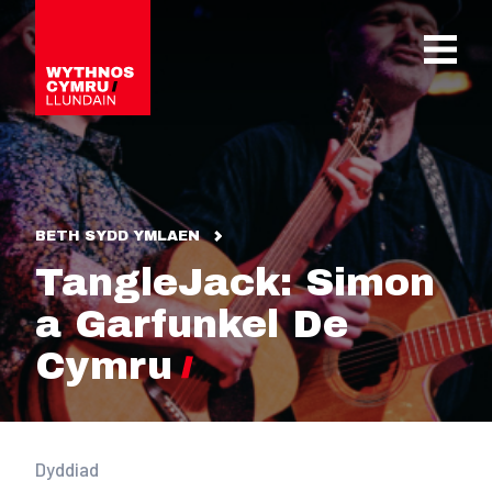
OPEN 
BETH SYDD YMLAEN
TangleJack: Simon
a Garfunkel De
Cymru
Dyddiad