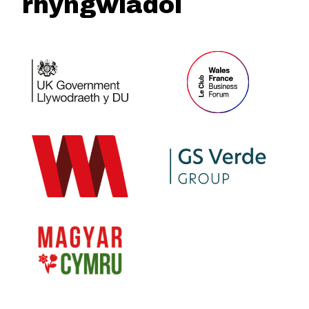
rhyngwladol