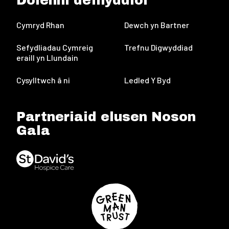
Dolenni defnyddiol
Cymryd Rhan
Dewch yn Bartner
Sefydliadau Cymreig
Trefnu Digwyddiad
eraill yn Llundain
Cysylltwch â ni
Ledled Y Byd
Partneriaid elusen Noson
Gala