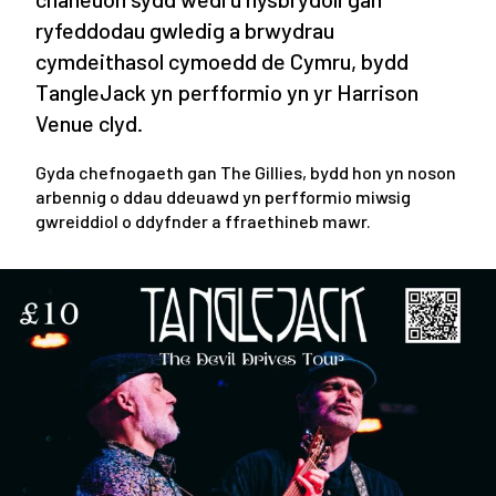
ryfeddodau gwledig a brwydrau
cymdeithasol cymoedd de Cymru, bydd
TangleJack yn perfformio yn yr Harrison
Venue clyd.
Gyda chefnogaeth gan The Gillies, bydd hon yn noson
arbennig o ddau ddeuawd yn perfformio miwsig
gwreiddiol o ddyfnder a ffraethineb mawr.