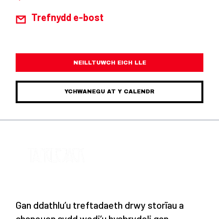
Trefnydd e-bost
NEILLTUWCH EICH LLE
YCHWANEGU AT Y CALENDR
Gan ddathlu’u treftadaeth drwy storïau a
chaneuon sydd wedi’u hysbrydoli gan