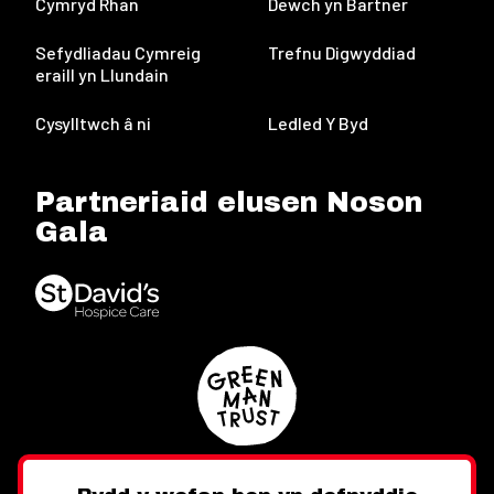
Cymryd Rhan
Dewch yn Bartner
Sefydliadau Cymreig
Trefnu Digwyddiad
eraill yn Llundain
Cysylltwch â ni
Ledled Y Byd
Partneriaid elusen Noson
Gala