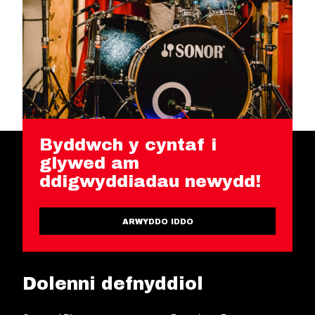
Byddwch y cyntaf i
glywed am
ddigwyddiadau newydd!
ARWYDDO IDDO
Dolenni defnyddiol