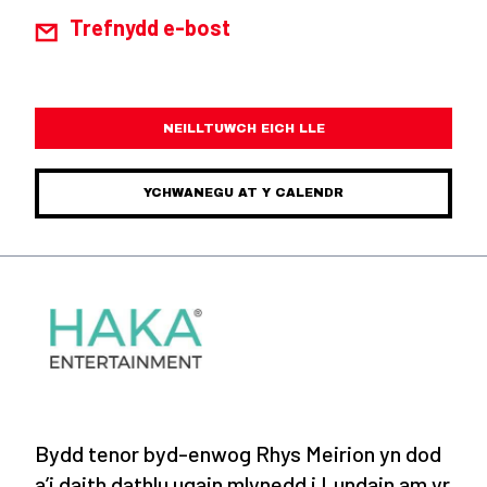
Trefnydd e-bost
NEILLTUWCH EICH LLE
YCHWANEGU AT Y CALENDR
Bydd tenor byd-enwog Rhys Meirion yn dod
a’i daith dathlu ugain mlynedd i Lundain am yr