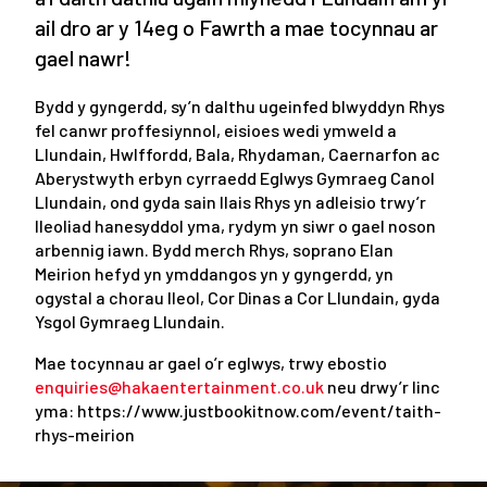
ail dro ar y 14eg o Fawrth a mae tocynnau ar
gael nawr!
Bydd y gyngerdd, sy’n dalthu ugeinfed blwyddyn Rhys
fel canwr proffesiynnol, eisioes wedi ymweld a
Llundain, Hwlffordd, Bala, Rhydaman, Caernarfon ac
Aberystwyth erbyn cyrraedd Eglwys Gymraeg Canol
Llundain, ond gyda sain llais Rhys yn adleisio trwy’r
lleoliad hanesyddol yma, rydym yn siwr o gael noson
arbennig iawn. Bydd merch Rhys, soprano Elan
Meirion hefyd yn ymddangos yn y gyngerdd, yn
ogystal a chorau lleol, Cor Dinas a Cor Llundain, gyda
Ysgol Gymraeg Llundain.
Mae tocynnau ar gael o’r eglwys, trwy ebostio
enquiries@hakaentertainment.co.uk
neu drwy’r linc
yma: https://www.justbookitnow.com/event/taith-
rhys-meirion