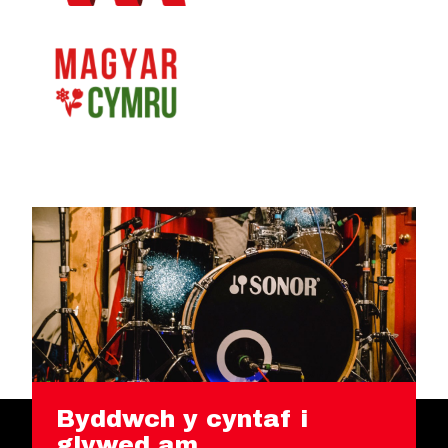
Byddwch y cyntaf i
glywed am