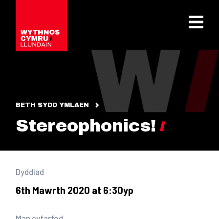
OPEN 
BETH SYDD YMLAEN
Stereophonics!
Dyddiad
6th Mawrth 2020 at 6:30yp
Man cyfarfod