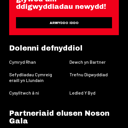
ddigwyddiadau newydd!
ARWYDDO IDDO
Dolenni defnyddiol
Cymryd Rhan
Dewch yn Bartner
Sefydliadau Cymreig
Trefnu Digwyddiad
eraill yn Llundain
Cysylltwch â ni
Ledled Y Byd
Partneriaid elusen Noson
Gala