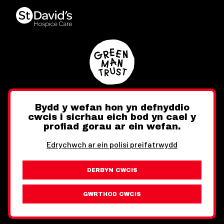
Bydd y wefan hon yn defnyddio
cwcis i sicrhau eich bod yn cael y
Twitter
Facebook
Instagram
profiad gorau ar ein wefan.
Edrychwch ar ein polisi preifatrwydd
DERBYN CWCIS
Ewch i'r Wefan Toward
Gwybodaeth Cyfreithiol
GWRTHOD CWCIS
Wythnos Cymru Llundain © Hawlfraint 2026