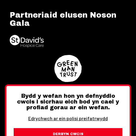
Partneriaid elusen Noson
Gala
Bydd y wefan hon yn defnyddio
cwcis i sicrhau eich bod yn cael y
Twitter
Facebook
Instagram
profiad gorau ar ein wefan.
Edrychwch ar ein polisi preifatrwydd
DERBYN CWCIS