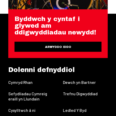
Byddwch y cyntaf i
glywed am
ddigwyddiadau newydd!
ARWYDDO IDDO
Dolenni defnyddiol
Cymryd Rhan
Dewch yn Bartner
Sefydliadau Cymreig
Trefnu Digwyddiad
eraill yn Llundain
Cysylltwch â ni
Ledled Y Byd