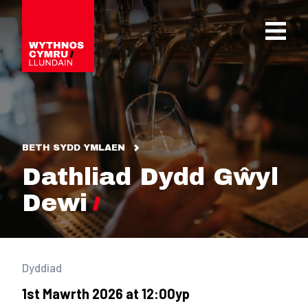
OPEN 
BETH SYDD YMLAEN
Dathliad Dydd Gŵyl
Dewi
Dyddiad
1st Mawrth 2026 at 12:00yp