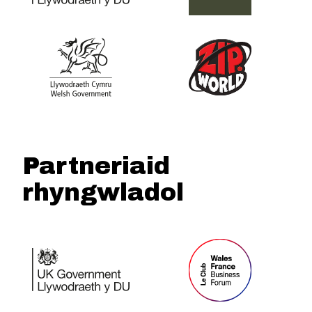
Partneriaid
rhyngwladol