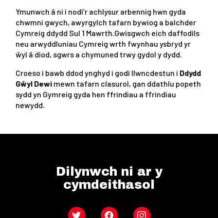
Ymunwch â ni i nodi’r achlysur arbennig hwn gyda
chwmni gwych, awyrgylch tafarn bywiog a balchder
Cymreig ddydd Sul 1 Mawrth.Gwisgwch eich daffodils
neu arwyddluniau Cymreig wrth fwynhau ysbryd yr
ŵyl â diod, sgwrs a chymuned trwy gydol y dydd.
Croeso i bawb ddod ynghyd i godi llwncdestun i
Ddydd
Gŵyl Dewi
mewn tafarn clasurol, gan ddathlu popeth
sydd yn Gymreig gyda hen ffrindiau a ffrindiau
newydd.
Dilynwch ni ar y
cymdeithasol