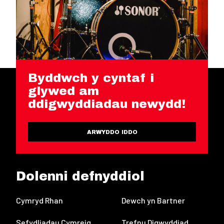
Byddwch y cyntaf i
glywed am
ddigwyddiadau newydd!
ARWYDDO IDDO
Dolenni defnyddiol
Cymryd Rhan
Dewch yn Bartner
Sefydliadau Cymreig
Trefnu Digwyddiad