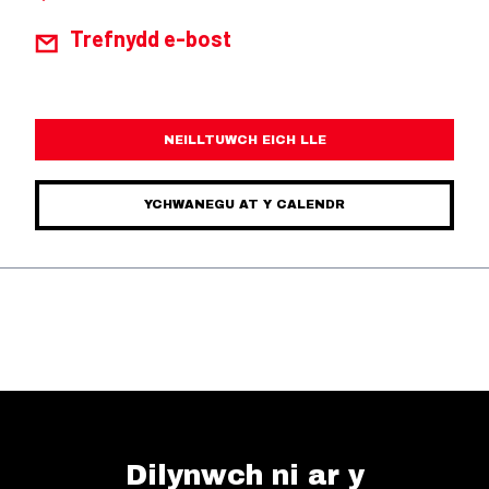
Trefnydd e-bost
NEILLTUWCH EICH LLE
YCHWANEGU AT Y CALENDR
Dilynwch ni ar y