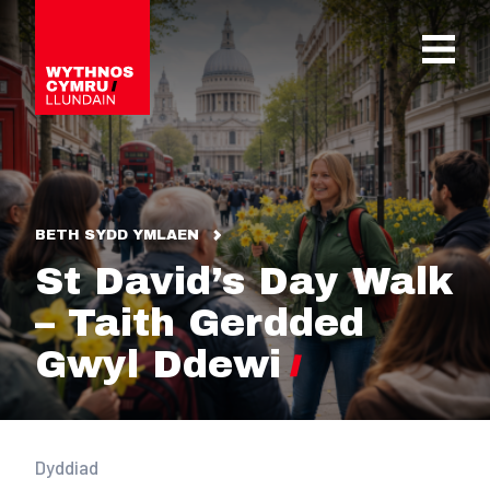
OPEN 
BETH SYDD YMLAEN
St David’s Day Walk
– Taith Gerdded
Gwyl Ddewi
Dyddiad