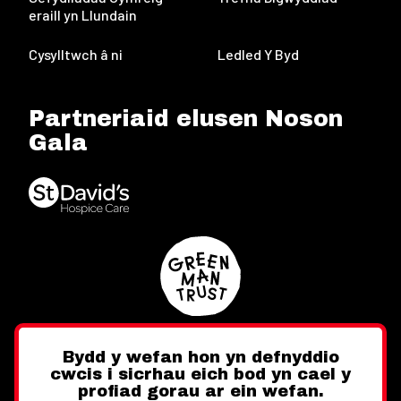
eraill yn Llundain
Cysylltwch â ni
Ledled Y Byd
Partneriaid elusen Noson
Gala
Bydd y wefan hon yn defnyddio
cwcis i sicrhau eich bod yn cael y
Twitter
Facebook
Instagram
profiad gorau ar ein wefan.