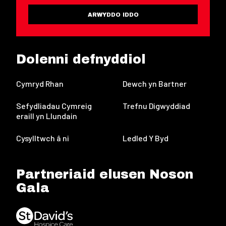
ARWYDDO IDDO
Dolenni defnyddiol
Cymryd Rhan
Dewch yn Bartner
Sefydliadau Cymreig
Trefnu Digwyddiad
eraill yn Llundain
Cysylltwch â ni
Ledled Y Byd
Partneriaid elusen Noson
Gala