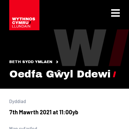
OPEN 
BETH SYDD YMLAEN
Oedfa Gŵyl Ddewi
Dyddiad
7th Mawrth 2021 at 11:00yb
Man cyfarfod