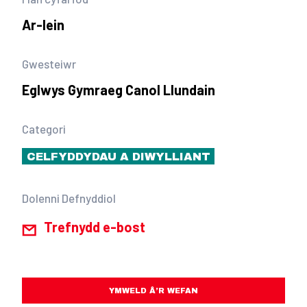
Ar-lein
Gwesteiwr
Eglwys Gymraeg Canol Llundain
Categori
CELFYDDYDAU A DIWYLLIANT
Dolenni Defnyddiol
Trefnydd e-bost
YMWELD Â’R WEFAN