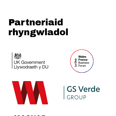
Partneriaid
rhyngwladol