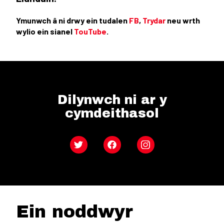
Ymunwch â ni drwy ein tudalen
FB
,
Trydar
neu wrth
wylio ein sianel
TouTube
.
Dilynwch ni ar y
cymdeithasol
Twitter
Facebook
Instagram
Ein noddwyr