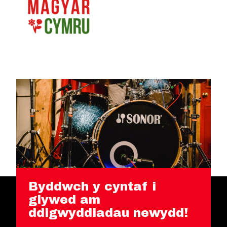
Byddwch y cyntaf i
glywed am
ddigwyddiadau newydd!