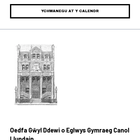
YCHWANEGU AT Y CALENDR
Oedfa G
ŵ
yl Ddewi o Eglwys Gymraeg Canol
Llundain.