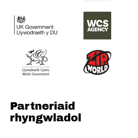
Partneriaid
rhyngwladol