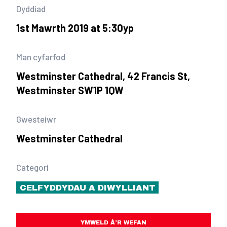
Dyddiad
1st Mawrth 2019 at 5:30yp
Man cyfarfod
Westminster Cathedral, 42 Francis St,
Westminster SW1P 1QW
Gwesteiwr
Westminster Cathedral
Categori
CELFYDDYDAU A DIWYLLIANT
YMWELD Â’R WEFAN