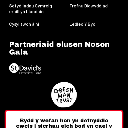
Sefydliadau Cymreig
Trefnu Digwyddiad
eraill yn Llundain
Cysylltwch â ni
Ledled Y Byd
Partneriaid elusen Noson
Gala
Bydd y wefan hon yn defnyddio
cwcis i sicrhau eich bod yn cael y
Twitter
Facebook
Instagram