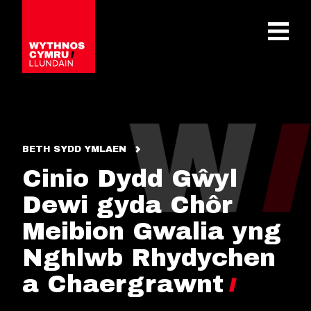
OPEN 
BETH SYDD YMLAEN
Cinio Dydd Gŵyl
Dewi gyda Chôr
Meibion Gwalia yng
Nghlwb Rhydychen
a Chaergrawnt