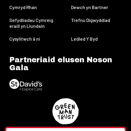
Cymryd Rhan
Dewch yn Bartner
Sefydliadau Cymreig
Trefnu Digwyddiad
eraill yn Llundain
Cysylltwch â ni
Ledled Y Byd
Partneriaid elusen Noson
Gala