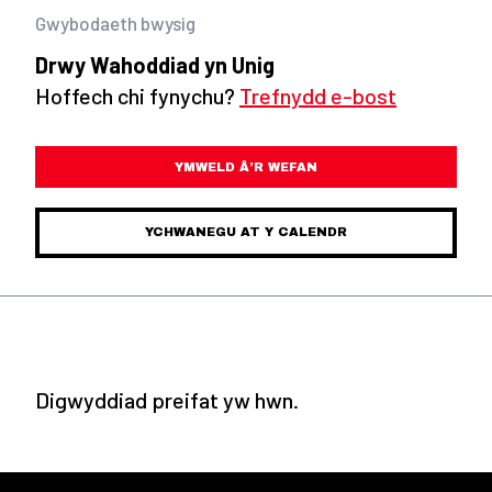
Gwybodaeth bwysig
Drwy Wahoddiad yn Unig
Hoffech chi fynychu?
Trefnydd e-bost
YMWELD Â’R WEFAN
YCHWANEGU AT Y CALENDR
Digwyddiad preifat yw hwn.