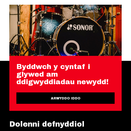
Byddwch y cyntaf i
glywed am
ddigwyddiadau newydd!
ARWYDDO IDDO
Dolenni defnyddiol