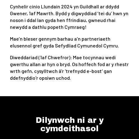
Cynhelir cinio Llundain 2024 yn Guildhall ar ddydd
Gwener, 1af Mawrth. Bydd y digwyddiad ‘tei du’ hwn yn
noson i ddal lan gyda hen ffrindiau, gwneud rhai
newydd a dathlu popeth Cymraeg!
Mae’n bleser gennym barhau a’n partneriaeth
elusennol gref gyda Sefydliad Cymunedol Cymru.
Diweddariad (1af Chwefror): Mae tocynnau wedi
gwerthu allan ar hyn o bryd. Os hoffech fod ar y rhestr
wrth gefn, cysylltwch â'r 'trefnydd e-bost' gan
ddefnyddio'r opsiwn uchod.
Dilynwch ni ar y
cymdeithasol