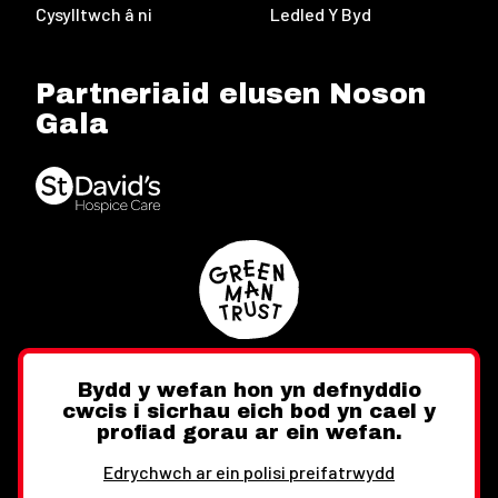
Cysylltwch â ni
Ledled Y Byd
Partneriaid elusen Noson
Gala
Bydd y wefan hon yn defnyddio
cwcis i sicrhau eich bod yn cael y
Twitter
Facebook
Instagram
profiad gorau ar ein wefan.
Edrychwch ar ein polisi preifatrwydd